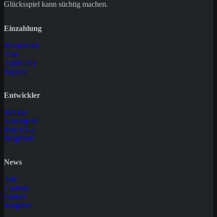
Glücksspiel kann süchtig machen.
Einzahlung
Mastercard
Visa
Apple Pay
Paysafe
Entwickler
Merkur
Novomatic
Play'n Go
Pragmatic
News
Alle
Casinos
Partner
Ratgeber