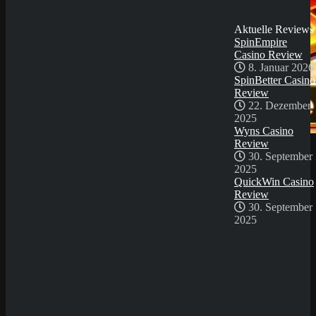
30. September
2025
Aktuelle Reviews
SpinEmpire
Casino Review
8. Januar 2026
SpinBetter Casino
Review
22. Dezember
2025
Wyns Casino
Demo Spiel
Review
30. September
2025
QuickWin Casino
Review
30. September
2025