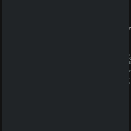
Prestige
SpinE
BESITZER:
JAHRES
Aurevia
10.000.0
IT
BESITZE
Group
GBL
LIZENZ:
Solution
Curacao
N.V.
LIZENZ:
Curacao