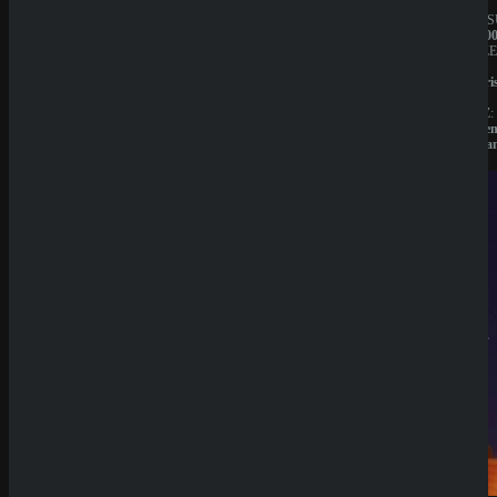
JAHRESUMSATZ:
JAHRES
1.000.000€
1.000.00
BESITZER:
BESITZE
Liernin
Liernin
Enterprises
Enterpri
LTD
LTD
LIZENZ:
LIZENZ:
Komoren
Komore
(Anjouan)
(Anjoua
Neueste
Beiträge
SpinEmpir
e Casino
Review
SpinBetter
Casino
Review
Wyns
Casino