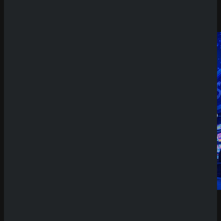
Demo Spiel
Demo Spiel