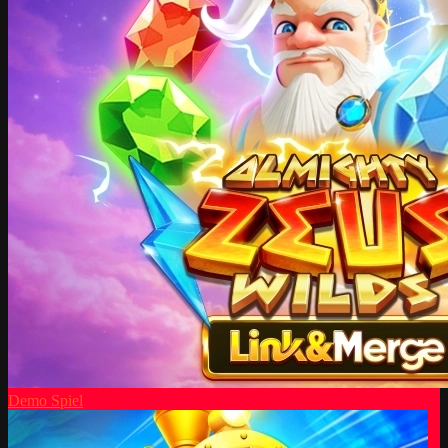
Demo Spiel