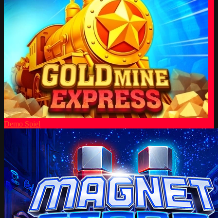
Demo Spiel