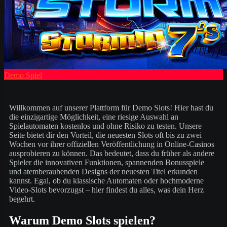
Demo Spiel
Willkommen auf unserer Plattform für Demo Slots! Hier hast du
die einzigartige Möglichkeit, eine riesige Auswahl an
Spielautomaten kostenlos und ohne Risiko zu testen. Unsere
Seite bietet dir den Vorteil, die neuesten Slots oft bis zu zwei
Wochen vor ihrer offiziellen Veröffentlichung in Online-Casinos
ausprobieren zu können. Das bedeutet, dass du früher als andere
Spieler die innovativen Funktionen, spannenden Bonusspiele
und atemberaubenden Designs der neuesten Titel erkunden
kannst. Egal, ob du klassische Automaten oder hochmoderne
Video-Slots bevorzugst – hier findest du alles, was dein Herz
begehrt.
Warum Demo Slots spielen?