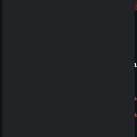
Review
QuickWin
Casino
Review
Betista
Casino
Review
Neueste
Kommenta
Alex
zu
Dazard
rami
zu
CryptoRus
Jens
zu
CryptoRush
200% bis
zu 2.500€
Echtgeldmodus
Silizi
zu