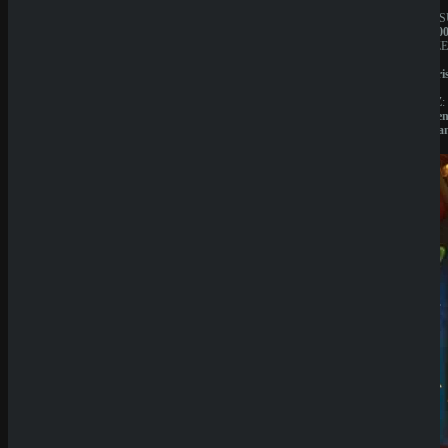
JAHRESUMSATZ:
JAHRES
1.000.000€
1.000.00
BESITZER:
BESITZE
Liernin
Liernin
Enterprises
Enterpri
LTD
LTD
LIZENZ:
LIZENZ:
Komoren
Komore
(Anjouan)
(Anjoua
Neueste
Beiträge
SpinEmpir
e Casino
Review
SpinBetter
Casino
Review
Wyns
Casino