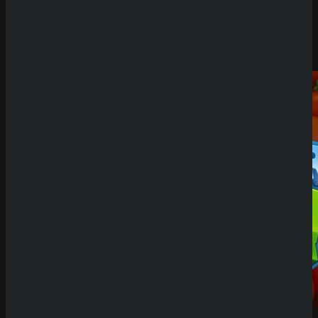
Demo Spiel
Demo Spiel