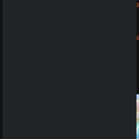
CryptoRush
200% bis
zu 2.500€
Echtgeldmodus
Robert99
Demoversion
zu
Having issues with
Goat's Gold
?
CryptoRush
200% bis
zu 2.500€
News
SpinEmpire Casino
Submit
Review
Sicher dir einen 100% Bonus bis 500€ und spiele
8. Januar 2026
Goat's Gold
SpinBetter Casino
Try Our Featured Games
Review
22. Dezember
2025
Wyns Casino Revie
30. September
2025
QuickWin Casino
Review