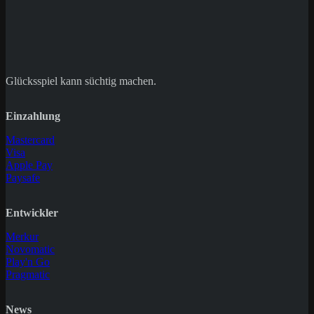
Glücksspiel kann süchtig machen.
Einzahlung
Mastercard
Visa
Apple Pay
Paysafe
Entwickler
Merkur
Novomatic
Play'n Go
Pragmatic
News