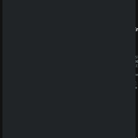
Prestige
SpinE
BESITZER:
JAHRES
Aurevia
10.000.0
IT
BESITZE
Group
GBL
LIZENZ:
Solution
Curacao
N.V.
LIZENZ:
Curacao