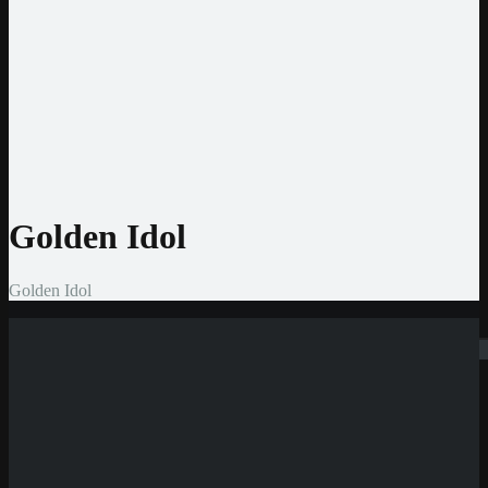
Jeton
CashtoCode
MiFinity
MuchBetter
Auszahlmethoden
Bank Überweisung
MasterCard
Visa
Skrill
Bitcoin
Golden Idol
Golden Idol
Suchen
Neue Casinos