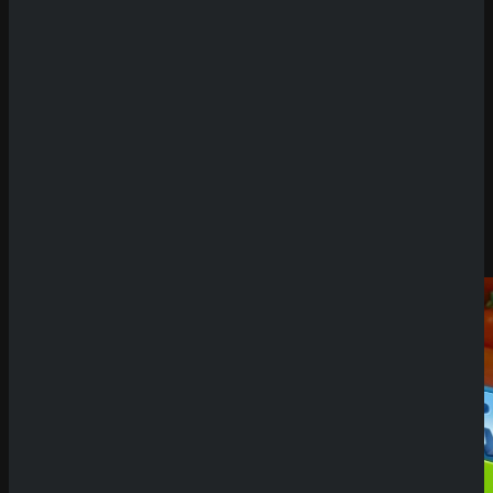
Demo Spiel