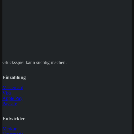
Save my name, email, and website in this
browser for the next time I comment.
Glücksspiel kann süchtig machen.
Einzahlung
Mastercard
Visa
Apple Pay
Paysafe
Entwickler
Merkur