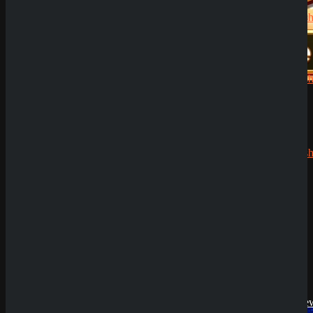
Jens
zu
CryptoRush
200% bis
zu 2.500€
Silizi
zu
CryptoRush
Demo Spiel
200% bis
zu 2.500€
Robert99
zu
CryptoRush
200% bis
zu 2.500€
News
SpinEmpire Casino
Review
8. Januar 2026
SpinBetter Casino
Review
22. Dezember
2025
Demo Spiel
Wyns Casino Revie