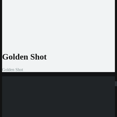
Jeton
CashtoCode
MiFinity
MuchBetter
Auszahlmethoden
Bank Überweisung
MasterCard
Visa
Skrill
Bitcoin
Golden Shot
Golden Shot
Suchen
Neue Casinos