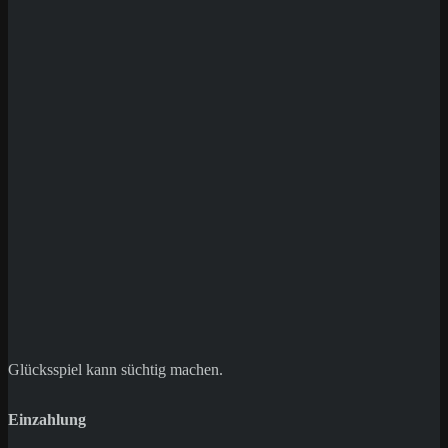
Save my name, email, and website in this
browser for the next time I comment.
Glücksspiel kann süchtig machen.
Einzahlung