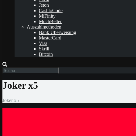
Jeton
CashtoCode
MiFinity
MuchBetter
Auszahlmethoden
Bank Überweisung
MasterCard
Visa
Skrill
Bitcoin
Joker x5
Joker x5