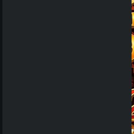
Jens
zu
CryptoRush
200% bis
zu 2.500€
Silizi
zu
CryptoRush
200% bis
zu 2.500€
Robert99
zu
CryptoRush
200% bis
zu 2.500€
News
SpinEmpire Casino
Review
8. Januar 2026
SpinBetter Casino
Review
22. Dezember
2025
Wyns Casino Revie