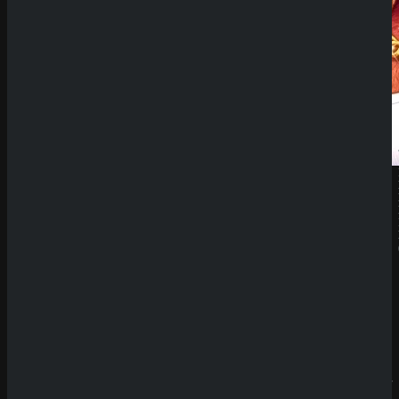
Neueste
Beiträge
SpinEmpir
e Casino