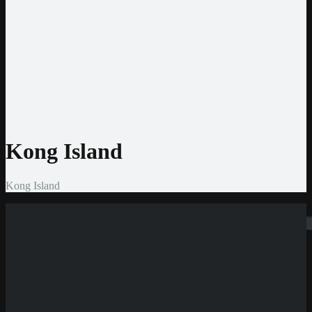
Jeton
CashtoCode
MiFinity
MuchBetter
Auszahlmethoden
Bank Überweisung
MasterCard
Visa
Skrill
Bitcoin
Kong Island
Kong Island
Suchen
Neue Casinos