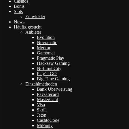
Casinos
Bonis
Slots
Entwickler
News
Häufig gesucht
Anbieter
Evolution
Novomatic
Merkur
Gamomat
Pragmatic Play
Hacksaw Gaming
NoLimit City
Play’n GO
Big Time Gaming
Einzahlmethoden
Bank Überweisung
Paysafecard
MasterCard
Visa
Skrill
Jeton
CashtoCode
MiFinity