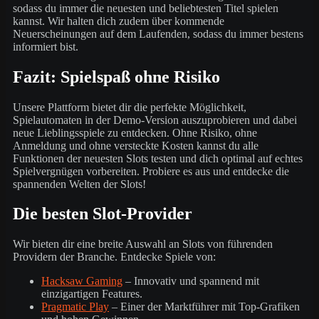
sodass du immer die neuesten und beliebtesten Titel spielen
kannst. Wir halten dich zudem über kommende
Neuerscheinungen auf dem Laufenden, sodass du immer bestens
informiert bist.
Fazit: Spielspaß ohne Risiko
Unsere Plattform bietet dir die perfekte Möglichkeit,
Spielautomaten in der Demo-Version auszuprobieren und dabei
neue Lieblingsspiele zu entdecken. Ohne Risiko, ohne
Anmeldung und ohne versteckte Kosten kannst du alle
Funktionen der neuesten Slots testen und dich optimal auf echtes
Spielvergnügen vorbereiten. Probiere es aus und entdecke die
spannenden Welten der Slots!
Die besten Slot-Provider
Wir bieten dir eine breite Auswahl an Slots von führenden
Providern der Branche. Entdecke Spiele von:
Hacksaw Gaming
– Innovativ und spannend mit
einzigartigen Features.
Pragmatic Play
– Einer der Marktführer mit Top-Grafiken