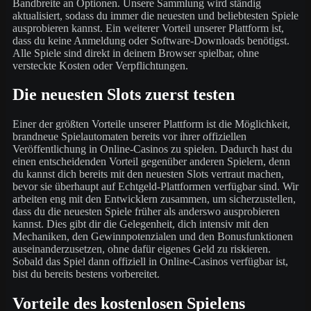
Bandbreite an Optionen. Unsere Sammlung wird ständig
aktualisiert, sodass du immer die neuesten und beliebtesten Spiele
ausprobieren kannst. Ein weiterer Vorteil unserer Plattform ist,
dass du keine Anmeldung oder Software-Downloads benötigst.
Alle Spiele sind direkt in deinem Browser spielbar, ohne
versteckte Kosten oder Verpflichtungen.
Die neuesten Slots zuerst testen
Einer der größten Vorteile unserer Plattform ist die Möglichkeit,
brandneue Spielautomaten bereits vor ihrer offiziellen
Veröffentlichung in Online-Casinos zu spielen. Dadurch hast du
einen entscheidenden Vorteil gegenüber anderen Spielern, denn
du kannst dich bereits mit den neuesten Slots vertraut machen,
bevor sie überhaupt auf Echtgeld-Plattformen verfügbar sind. Wir
arbeiten eng mit den Entwicklern zusammen, um sicherzustellen,
dass du die neuesten Spiele früher als anderswo ausprobieren
kannst. Dies gibt dir die Gelegenheit, dich intensiv mit den
Mechaniken, den Gewinnpotenzialen und den Bonusfunktionen
auseinanderzusetzen, ohne dafür eigenes Geld zu riskieren.
Sobald das Spiel dann offiziell in Online-Casinos verfügbar ist,
bist du bereits bestens vorbereitet.
Vorteile des kostenlosen Spielens