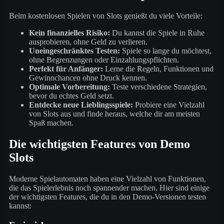
Beim kostenlosen Spielen von Slots genießt du viele Vorteile:
Kein finanzielles Risiko:
Du kannst die Spiele in Ruhe
ausprobieren, ohne Geld zu verlieren.
Uneingeschränktes Testen:
Spiele so lange du möchtest,
ohne Begrenzungen oder Einzahlungspflichten.
Perfekt für Anfänger:
Lerne die Regeln, Funktionen und
Gewinnchancen ohne Druck kennen.
Optimale Vorbereitung:
Teste verschiedene Strategien,
bevor du echtes Geld setzt.
Entdecke neue Lieblingsspiele:
Probiere eine Vielzahl
von Slots aus und finde heraus, welche dir am meisten
Spaß machen.
Die wichtigsten Features von Demo
Slots
Moderne Spielautomaten haben eine Vielzahl von Funktionen,
die das Spielerlebnis noch spannender machen. Hier sind einige
der wichtigsten Features, die du in den Demo-Versionen testen
kannst: