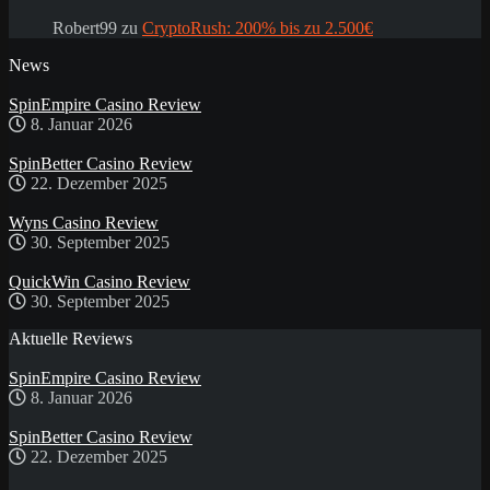
Robert99
zu
CryptoRush: 200% bis zu 2.500€
News
SpinEmpire Casino Review
8. Januar 2026
SpinBetter Casino Review
22. Dezember 2025
Wyns Casino Review
30. September 2025
QuickWin Casino Review
30. September 2025
Aktuelle Reviews
SpinEmpire Casino Review
8. Januar 2026
SpinBetter Casino Review
22. Dezember 2025