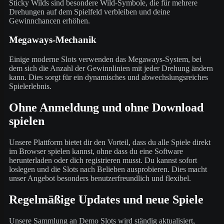
Sticky Wilds sind besondere Wild-Symbole, die für mehrere
Drehungen auf dem Spielfeld verbleiben und deine
Gewinnchancen erhöhen.
Megaways-Mechanik
Einige moderne Slots verwenden das Megaways-System, bei
dem sich die Anzahl der Gewinnlinien mit jeder Drehung ändern
kann. Dies sorgt für ein dynamisches und abwechslungsreiches
Spielerlebnis.
Ohne Anmeldung und ohne Download
spielen
Unsere Plattform bietet dir den Vorteil, dass du alle Spiele direkt
im Browser spielen kannst, ohne dass du eine Software
herunterladen oder dich registrieren musst. Du kannst sofort
loslegen und die Slots nach Belieben ausprobieren. Dies macht
unser Angebot besonders benutzerfreundlich und flexibel.
Regelmäßige Updates und neue Spiele
Unsere Sammlung an Demo Slots wird ständig aktualisiert,