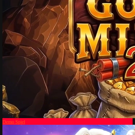
Demo Spiel