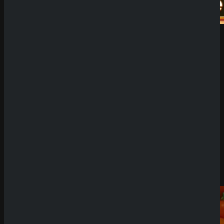
Demo Spiel
Demo Spiel