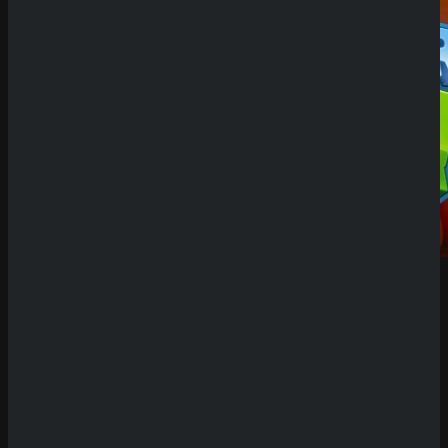
Demo Spiel
Willkommen auf unserer Plattform für Demo
Slots! Hier hast du die einzigartige Möglichkeit,
eine riesige Auswahl an Spielautomaten
kostenlos und ohne Risiko zu testen. Unsere
Seite bietet dir den Vorteil, die neuesten Slots
oft bis zu zwei Wochen vor ihrer offiziellen
Veröffentlichung in Online-Casinos