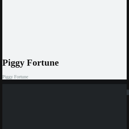
Jeton
CashtoCode
MiFinity
MuchBetter
Auszahlmethoden
Bank Überweisung
MasterCard
Visa
Skrill
Bitcoin
Piggy Fortune
Piggy Fortune
Suchen
Neue Casinos