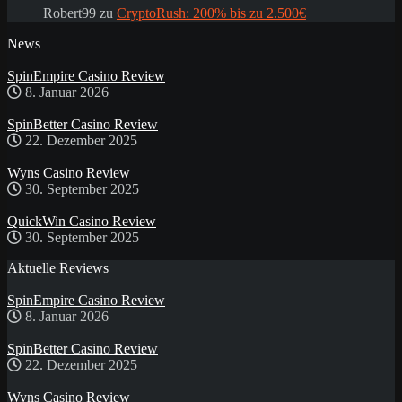
Robert99
zu
CryptoRush: 200% bis zu 2.500€
News
SpinEmpire Casino Review
8. Januar 2026
SpinBetter Casino Review
22. Dezember 2025
Wyns Casino Review
30. September 2025
QuickWin Casino Review
30. September 2025
Aktuelle Reviews
SpinEmpire Casino Review
8. Januar 2026
SpinBetter Casino Review
22. Dezember 2025
Wyns Casino Review