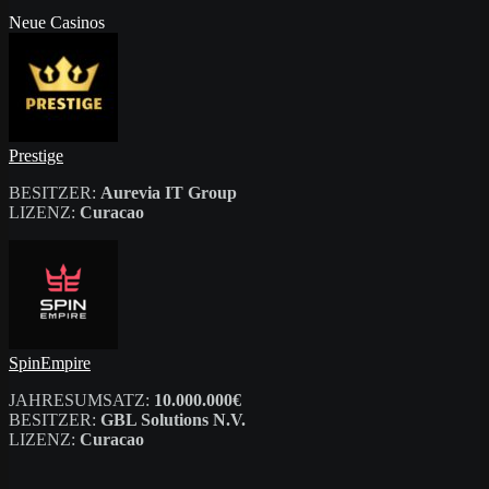
Neue Casinos
Prestige
BESITZER:
Aurevia IT Group
LIZENZ:
Curacao
SpinEmpire
JAHRESUMSATZ:
10.000.000€
BESITZER:
GBL Solutions N.V.
LIZENZ:
Curacao