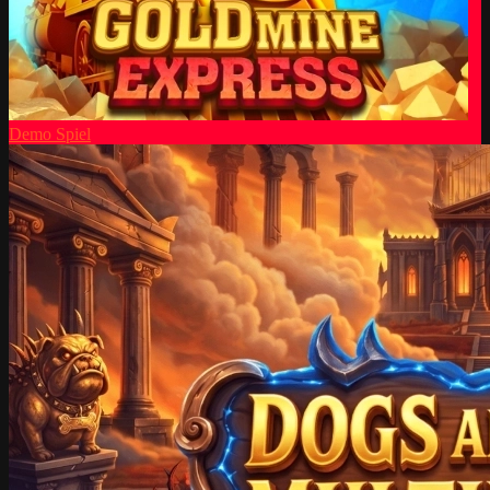
Demo Spiel