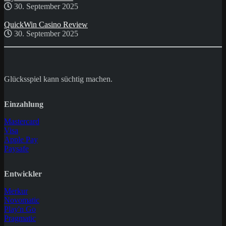
30. September 2025
QuickWin Casino Review
30. September 2025
Glücksspiel kann süchtig machen.
Einzahlung
Mastercard
Visa
Apple Pay
Paysafe
Entwickler
Merkur
Novomatic
Play'n Go
Pragmatic