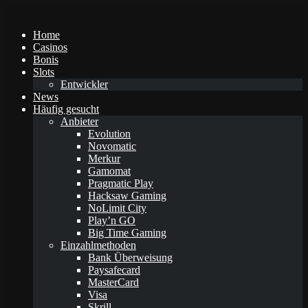
Home
Casinos
Bonis
Slots
Entwickler
News
Häufig gesucht
Anbieter
Evolution
Novomatic
Merkur
Gamomat
Pragmatic Play
Hacksaw Gaming
NoLimit City
Play’n GO
Big Time Gaming
Einzahlmethoden
Bank Überweisung
Paysafecard
MasterCard
Visa
Skrill