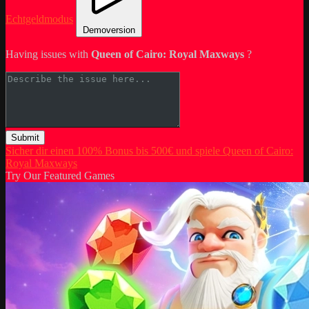
Echtgeldmodus
Demoversion
Having issues with
Queen of Cairo: Royal Maxways
?
Submit
Sicher dir einen 100% Bonus bis 500€ und spiele Queen of Cairo:
Royal Maxways
Try Our Featured Games