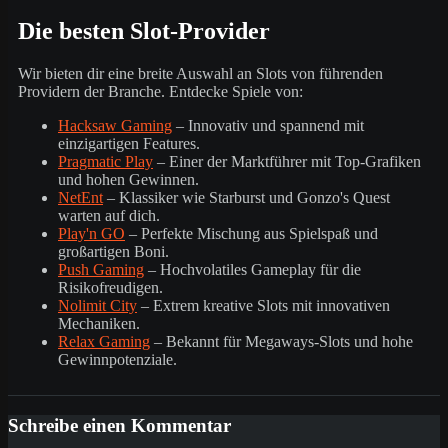
Die besten Slot-Provider
Wir bieten dir eine breite Auswahl an Slots von führenden
Providern der Branche. Entdecke Spiele von:
Hacksaw Gaming
– Innovativ und spannend mit
einzigartigen Features.
Pragmatic Play
– Einer der Marktführer mit Top-Grafiken
und hohen Gewinnen.
NetEnt
– Klassiker wie Starburst und Gonzo's Quest
warten auf dich.
Play'n GO
– Perfekte Mischung aus Spielspaß und
großartigen Boni.
Push Gaming
– Hochvolatiles Gameplay für die
Risikofreudigen.
Nolimit City
– Extrem kreative Slots mit innovativen
Mechaniken.
Relax Gaming
– Bekannt für Megaways-Slots und hohe
Gewinnpotenziale.
Schreibe einen Kommentar