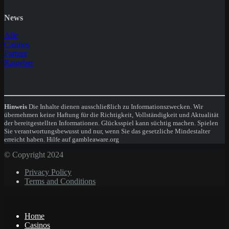
News
Alle
Casinos
Partner
Ratgeber
Hinweis
Die Inhalte dienen ausschließlich zu Informationszwecken. Wir
übernehmen keine Haftung für die Richtigkeit, Vollständigkeit und Aktualität
der bereitgestellten Informationen. Glücksspiel kann süchtig machen. Spielen
Sie verantwortungsbewusst und nur, wenn Sie das gesetzliche Mindestalter
erreicht haben. Hilfe auf gambleaware.org
© Copyright 2024
Privacy Policy
Terms and Conditions
Home
Casinos