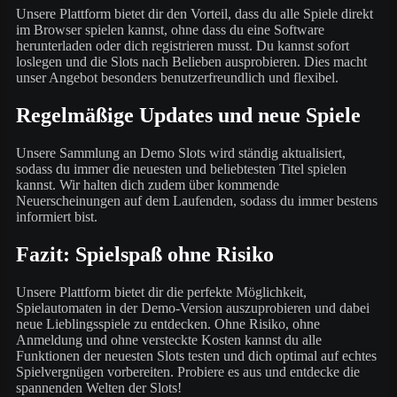
Unsere Plattform bietet dir den Vorteil, dass du alle Spiele direkt
im Browser spielen kannst, ohne dass du eine Software
herunterladen oder dich registrieren musst. Du kannst sofort
loslegen und die Slots nach Belieben ausprobieren. Dies macht
unser Angebot besonders benutzerfreundlich und flexibel.
Regelmäßige Updates und neue Spiele
Unsere Sammlung an Demo Slots wird ständig aktualisiert,
sodass du immer die neuesten und beliebtesten Titel spielen
kannst. Wir halten dich zudem über kommende
Neuerscheinungen auf dem Laufenden, sodass du immer bestens
informiert bist.
Fazit: Spielspaß ohne Risiko
Unsere Plattform bietet dir die perfekte Möglichkeit,
Spielautomaten in der Demo-Version auszuprobieren und dabei
neue Lieblingsspiele zu entdecken. Ohne Risiko, ohne
Anmeldung und ohne versteckte Kosten kannst du alle
Funktionen der neuesten Slots testen und dich optimal auf echtes
Spielvergnügen vorbereiten. Probiere es aus und entdecke die
spannenden Welten der Slots!