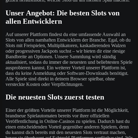
Unser Angebot: Die besten Slots von
allen Entwicklern
Auf unserer Plattform findest du eine umfassende Auswahl an
Slots von allen namhaften Entwicklern der Branche. Egal, ob du
Slots mit Freispielen, Multiplikatoren, kaskadierenden Walzen
oder progressiven Jackpots suchst – wir bieten dir eine riesige
Bandbreite an Optionen. Unsere Sammlung wird ständig
aktualisiert, sodass du immer die neuesten und beliebtesten Spiele
ausprobieren kannst. Ein weiterer Vorteil unserer Plattform ist,
dass du keine Anmeldung oder Software-Downloads benötigst.
Alle Spiele sind direkt in deinem Browser spielbar, ohne
versteckte Kosten oder Verpflichtungen.
Die neuesten Slots zuerst testen
Einer der größten Vorteile unserer Plattform ist die Möglichkeit,
brandneue Spielautomaten bereits vor ihrer offiziellen
Veröffentlichung in Online-Casinos zu spielen. Dadurch hast du
einen entscheidenden Vorteil gegenüber anderen Spielern, denn
du kannst dich bereits mit den neuesten Slots vertraut machen,
bevor sie überhaupt auf Echtgeld-Plattformen verfügbar sind. Wir