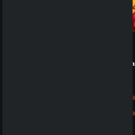
Review
QuickWin
Casino
Review
Betista
Casino
Review
Neueste
Kommenta
Alex
zu
Dazard
rami
zu
CryptoRus
Jens
zu
CryptoRush
200% bis
zu 2.500€
Silizi
zu