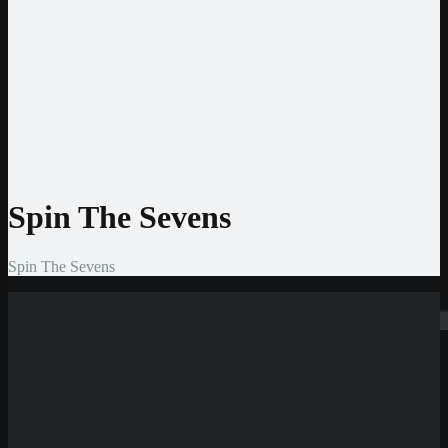
Jeton
CashtoCode
MiFinity
MuchBetter
Auszahlmethoden
Bank Überweisung
MasterCard
Visa
Skrill
Bitcoin
Spin The Sevens
Spin The Sevens
Suchen
Neue Casinos