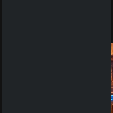
Demo Spiel