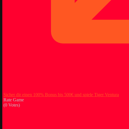
Sicher dir einen 100% Bonus bis 500€ und spiele Tiger Ventura
Rate Game
(
0
Votes)