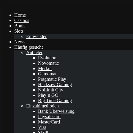
Home
Casinos
Bonis
Slots
Entwickler
News
Häufig gesucht
Anbieter
Evolution
Novomatic
Merkur
Gamomat
Pragmatic Play
Hacksaw Gaming
NoLimit City
Play’n GO
Big Time Gaming
Einzahlmethoden
Bank Überweisung
Paysafecard
MasterCard
Visa
Skrill