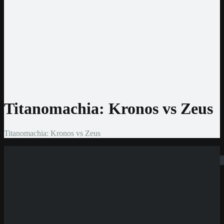
Jeton
CashtoCode
MiFinity
MuchBetter
Auszahlmethoden
Bank Überweisung
MasterCard
Visa
Skrill
Bitcoin
Titanomachia: Kronos vs Zeus
Titanomachia: Kronos vs Zeus
Suchen
Neue Casinos