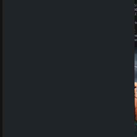
JAHRESUMSATZ:
JAHRES
1.000.000€
1.000.00
BESITZER:
BESITZE
Liernin
Liernin
Enterprises
Enterpri
LTD
LTD
LIZENZ:
LIZENZ:
Komoren
Komore
(Anjouan)
(Anjoua
Neueste
Beiträge
SpinEmpir
e Casino
Review
SpinBetter
Casino
Review
Wyns
Casino