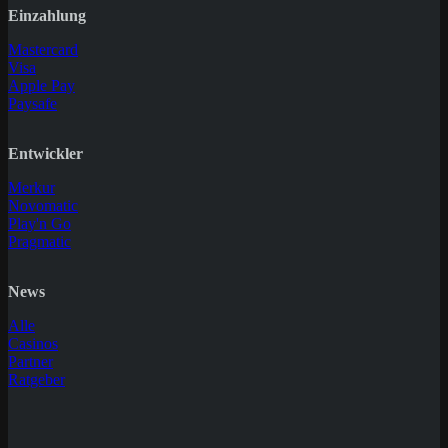
Einzahlung
Mastercard
Visa
Apple Pay
Paysafe
Entwickler
Merkur
Novomatic
Play'n Go
Pragmatic
News
Alle
Casinos
Partner
Ratgeber