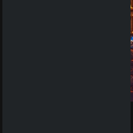
Demo Spiel
Willkommen auf unserer Plattform für Demo
Slots! Hier hast du die einzigartige Möglichkeit,