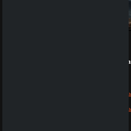
Review
QuickWin
Casino
Review
Betista
Casino
Review
Neueste
Kommenta
Alex
zu
Dazard
rami
zu
CryptoRus
Jens
zu
CryptoRush
200% bis
zu 2.500€
Silizi
zu