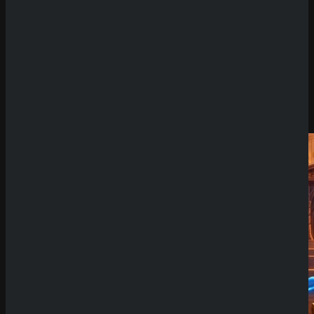
Demo Spiel