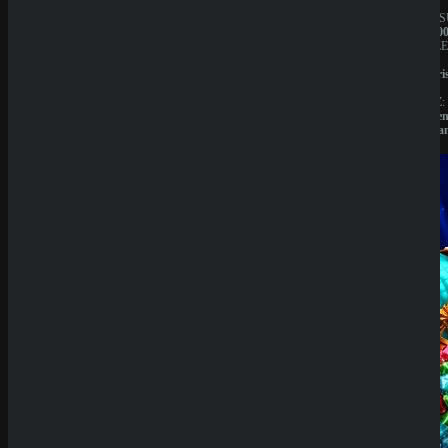
JAHRESUMSATZ:
JAHRES
1.000.000€
1.000.00
BESITZER:
BESITZE
Liernin
Liernin
Enterprises
Enterpri
LTD
LTD
LIZENZ:
LIZENZ:
Komoren
Komore
(Anjouan)
(Anjoua
Neueste
Beiträge
SpinEmpir
e Casino
Review
SpinBetter
Casino
Review
Wyns
Casino