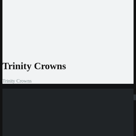
Jeton
CashtoCode
MiFinity
MuchBetter
Auszahlmethoden
Bank Überweisung
MasterCard
Visa
Skrill
Bitcoin
Trinity Crowns
Trinity Crowns
Suchen
Neue Casinos