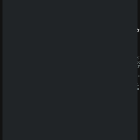
Prestige
SpinE
BESITZER:
JAHRES
Aurevia
10.000.0
IT
BESITZE
Group
GBL
LIZENZ:
Solution
Curacao
N.V.
LIZENZ:
Curacao