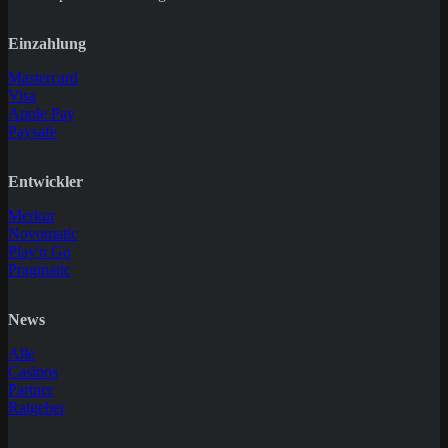
Einzahlung
Mastercard
Visa
Apple Pay
Paysafe
Entwickler
Merkur
Novomatic
Play'n Go
Pragmatic
News
Alle
Casinos
Partner
Ratgeber