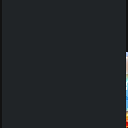
Review
SpinBetter
Casino
Review
Wyns
Casino
Submit
Review
Sicher dir einen 100% Bonus bis 500€ und spiele
QuickWin
Wacky Panda Power Combo
Casino
Try Our Featured Games
Review
Betista
Casino
Review
Neueste
Kommenta
Alex
zu
Dazard
rami
zu
CryptoRus