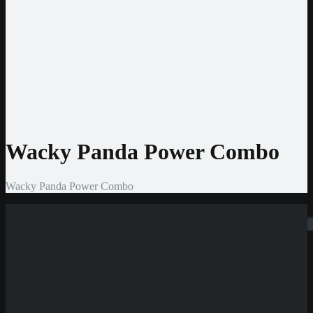
Jeton
CashtoCode
MiFinity
MuchBetter
Auszahlmethoden
Bank Überweisung
MasterCard
Visa
Skrill
Bitcoin
Wacky Panda Power Combo
Wacky Panda Power Combo
Suchen
Neue Casinos