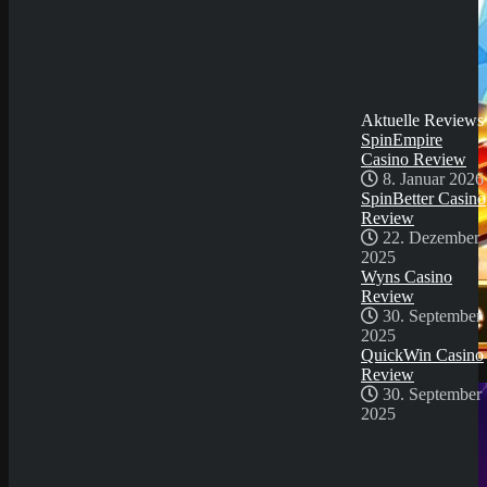
30. September
2025
QuickWin Casino
Review
30. September
2025
Aktuelle Reviews
SpinEmpire
Casino Review
8. Januar 2026
SpinBetter Casino
Review
22. Dezember
2025
Wyns Casino
Review
30. September
2025
QuickWin Casino
Demo Spiel
Review
30. September
2025