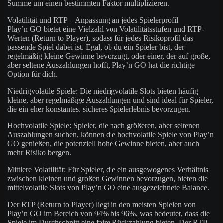
Summe um einen bestimmten Faktor multiplizieren.
Volatilität und RTP – Anpassung an jedes Spielerprofil
Play’n GO bietet eine Vielzahl von Volatilitätsstufen und RTP-
Werten (Return to Player), sodass für jedes Risikoprofil das
passende Spiel dabei ist. Egal, ob du ein Spieler bist, der
regelmäßig kleine Gewinne bevorzugt, oder einer, der auf große,
aber seltene Auszahlungen hofft, Play’n GO hat die richtige
Option für dich.
Niedrigvolatile Spiele: Die niedrigvolatile Slots bieten häufig
kleine, aber regelmäßige Auszahlungen und sind ideal für Spieler,
die ein eher konstantes, sicheres Spielerlebnis bevorzugen.
Hochvolatile Spiele: Spieler, die nach größeren, aber seltenen
Auszahlungen suchen, können die hochvolatile Spiele von Play’n
GO genießen, die potenziell hohe Gewinne bieten, aber auch
mehr Risiko bergen.
Mittlere Volatilität: Für Spieler, die ein ausgewogenes Verhältnis
zwischen kleinen und großen Gewinnen bevorzugen, bieten die
mittelvolatile Slots von Play’n GO eine ausgezeichnete Balance.
Der RTP (Return to Player) liegt in den meisten Spielen von
Play’n GO im Bereich von 94% bis 96%, was bedeutet, dass die
Spiele im Durchschnitt eine faire Rückzahlung bieten. Der RTP-