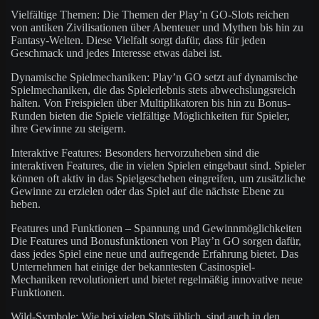
Vielfältige Themen: Die Themen der Play’n GO-Slots reichen
von antiken Zivilisationen über Abenteuer und Mythen bis hin zu
Fantasy-Welten. Diese Vielfalt sorgt dafür, dass für jeden
Geschmack und jedes Interesse etwas dabei ist.
Dynamische Spielmechaniken: Play’n GO setzt auf dynamische
Spielmechaniken, die das Spielerlebnis stets abwechslungsreich
halten. Von Freispielen über Multiplikatoren bis hin zu Bonus-
Runden bieten die Spiele vielfältige Möglichkeiten für Spieler,
ihre Gewinne zu steigern.
Interaktive Features: Besonders hervorzuheben sind die
interaktiven Features, die in vielen Spielen eingebaut sind. Spieler
können oft aktiv in das Spielgeschehen eingreifen, um zusätzliche
Gewinne zu erzielen oder das Spiel auf die nächste Ebene zu
heben.
Features und Funktionen – Spannung und Gewinnmöglichkeiten
Die Features und Bonusfunktionen von Play’n GO sorgen dafür,
dass jedes Spiel eine neue und aufregende Erfahrung bietet. Das
Unternehmen hat einige der bekanntesten Casinospiel-
Mechaniken revolutioniert und bietet regelmäßig innovative neue
Funktionen.
Wild-Symbole: Wie bei vielen Slots üblich, sind auch in den