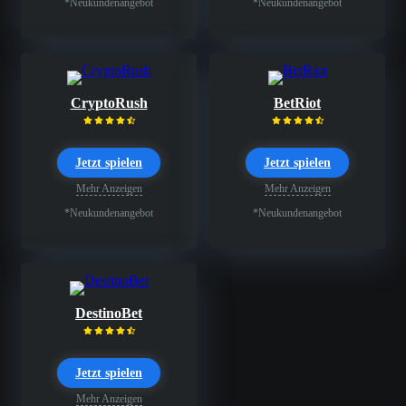
*Neukundenangebot
*Neukundenangebot
CryptoRush
BetRiot
Jetzt spielen
Jetzt spielen
Mehr Anzeigen
Mehr Anzeigen
*Neukundenangebot
*Neukundenangebot
DestinoBet
Jetzt spielen
Mehr Anzeigen