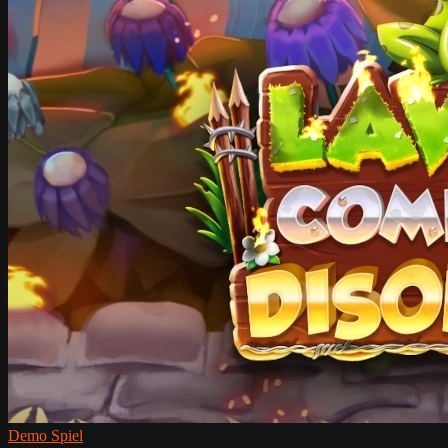
Demo Spiel