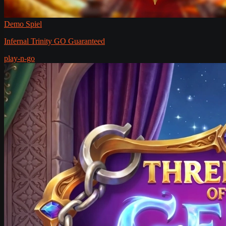
Demo Spiel
Infernal Trinity GO Guaranteed
play-n-go