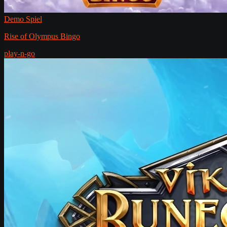
Demo Spiel
Rise of Olympus Bingo
play-n-go