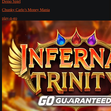
Demo Spiel
Chunky Carlo’s Money Mania
play-n-go