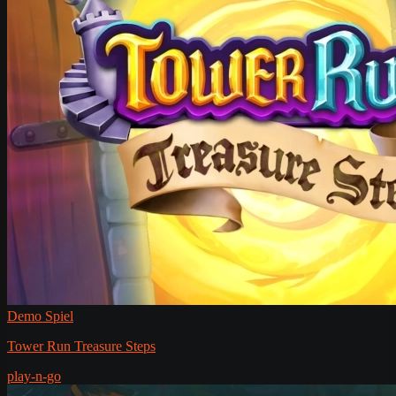
Demo Spiel
Tower Run Treasure Steps
play-n-go