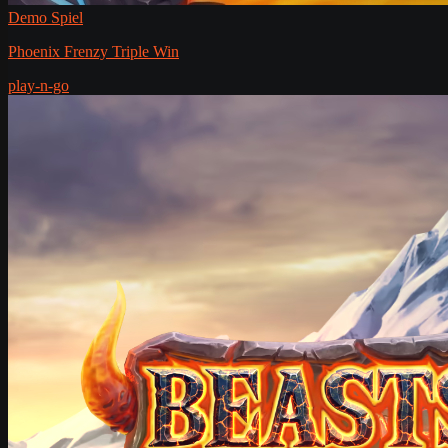
Demo Spiel
Phoenix Frenzy Triple Win
play-n-go