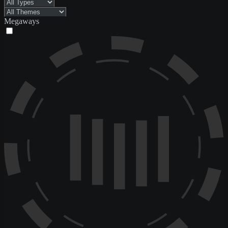
Megaways