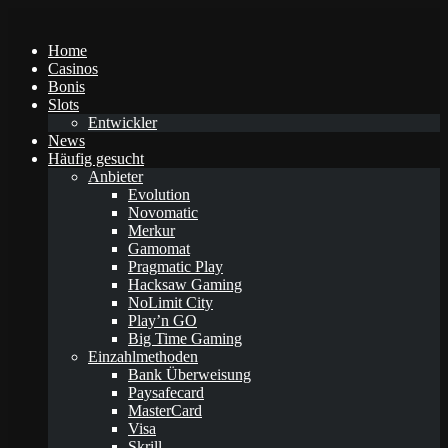
Home
Casinos
Bonis
Slots
Entwickler
News
Häufig gesucht
Anbieter
Evolution
Novomatic
Merkur
Gamomat
Pragmatic Play
Hacksaw Gaming
NoLimit City
Play’n GO
Big Time Gaming
Einzahlmethoden
Bank Überweisung
Paysafecard
MasterCard
Visa
Skrill