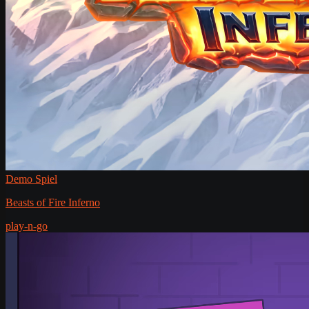
Demo Spiel
Beasts of Fire Inferno
play-n-go