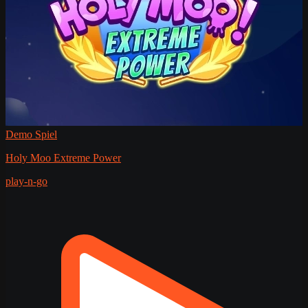
Demo Spiel
Holy Moo Extreme Power
play-n-go