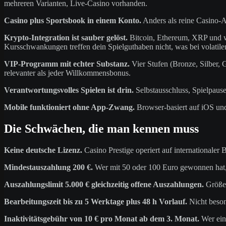
mehreren Varianten, Live-Casino vorhanden.
Casino plus Sportsbook in einem Konto.
Anders als reine Casino-An
Krypto-Integration ist sauber gelöst.
Bitcoin, Ethereum, XRP und w
Kursschwankungen treffen dein Spielguthaben nicht, was bei volatilen
VIP-Programm mit echter Substanz.
Vier Stufen (Bronze, Silber, 
relevanter als jeder Willkommensbonus.
Verantwortungsvolles Spielen ist drin.
Selbstausschluss, Spielpaus
Mobile funktioniert ohne App-Zwang.
Browser-basiert auf iOS und 
Die Schwächen, die man kennen muss
Keine deutsche Lizenz.
Casino Prestige operiert auf internationaler
Mindestauszahlung 200 €.
Wer mit 50 oder 100 Euro gewonnen hat, k
Auszahlungslimit 5.000 € gleichzeitig offene Auszahlungen.
Größer
Bearbeitungszeit bis zu 5 Werktage plus 48 h Vorlauf.
Nicht beson
Inaktivitätsgebühr von 10 € pro Monat ab dem 3. Monat.
Wer ein 