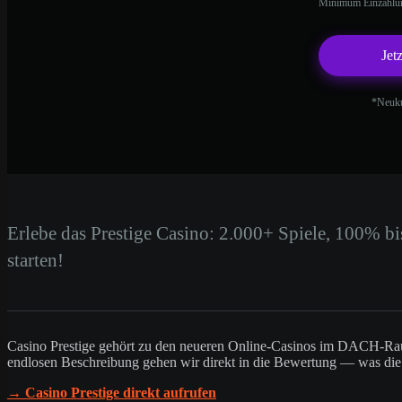
Minimum Einzahlun
Jet
*Neuk
Erlebe das Prestige Casino: 2.000+ Spiele, 100% bi
starten!
Casino Prestige gehört zu den neueren Online-Casinos im DACH-Raum, s
endlosen Beschreibung gehen wir direkt in die Bewertung — was die P
→ Casino Prestige direkt aufrufen