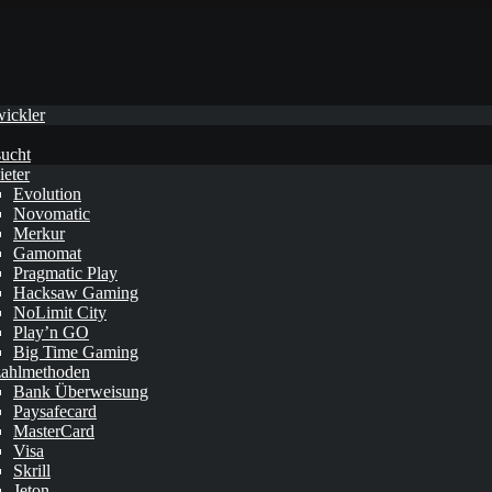
ickler
sucht
eter
Evolution
Novomatic
Merkur
Gamomat
Pragmatic Play
Hacksaw Gaming
NoLimit City
Play’n GO
Big Time Gaming
zahlmethoden
Bank Überweisung
Paysafecard
MasterCard
Visa
Skrill
Jeton