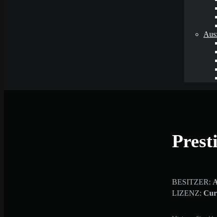
Aus
Prest
BESITZER:
A
LIZENZ:
Cur