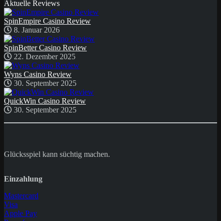
Aktuelle Reviews
SpinEmpire Casino Review
8. Januar 2026
SpinBetter Casino Review
22. Dezember 2025
Wyns Casino Review
30. September 2025
QuickWin Casino Review
30. September 2025
Glücksspiel kann süchtig machen.
Einzahlung
Mastercard
Visa
Apple Pay