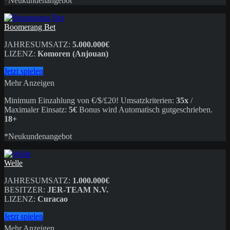
*Neukundenangebot
Boomerang Bet
JAHRESUMSATZ:
5.000.000€
LIZENZ:
Komoren (Anjouan)
Jetzt spielen
Mehr Anzeigen
Minimum Einzahlung von €/$/£20! Umsatzkriterien:
35x
/
Maximaler Einsatz:
5€
Bonus wird Automatisch gutgeschrieben.
18+
*Neukundenangebot
Welle
JAHRESUMSATZ:
1.000.000€
BESITZER:
JER-TEAM N.V.
LIZENZ:
Curacao
Jetzt spielen
Mehr Anzeigen