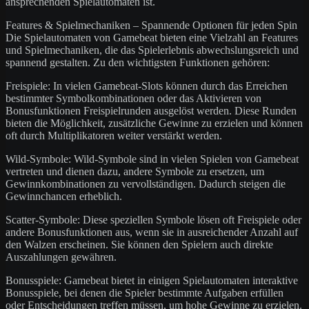
ansprechenden Spielautomaten ist.
Features & Spielmechaniken – Spannende Optionen für jeden Spin
Die Spielautomaten von Gamebeat bieten eine Vielzahl an Features
und Spielmechaniken, die das Spielerlebnis abwechslungsreich und
spannend gestalten. Zu den wichtigsten Funktionen gehören:
Freispiele: In vielen Gamebeat-Slots können durch das Erreichen
bestimmter Symbolkombinationen oder das Aktivieren von
Bonusfunktionen Freispielrunden ausgelöst werden. Diese Runden
bieten die Möglichkeit, zusätzliche Gewinne zu erzielen und können
oft durch Multiplikatoren weiter verstärkt werden.
Wild-Symbole: Wild-Symbole sind in vielen Spielen von Gamebeat
vertreten und dienen dazu, andere Symbole zu ersetzen, um
Gewinnkombinationen zu vervollständigen. Dadurch steigen die
Gewinnchancen erheblich.
Scatter-Symbole: Diese speziellen Symbole lösen oft Freispiele oder
andere Bonusfunktionen aus, wenn sie in ausreichender Anzahl auf
den Walzen erscheinen. Sie können den Spielern auch direkte
Auszahlungen gewähren.
Bonusspiele: Gamebeat bietet in einigen Spielautomaten interaktive
Bonusspiele, bei denen die Spieler bestimmte Aufgaben erfüllen
oder Entscheidungen treffen müssen, um hohe Gewinne zu erzielen.