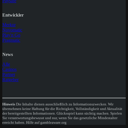
Paysafe
Entwickler
Merkur
Novomatic
Play'n Go
Pragmatic
News
Alle
Casinos
Partner
Ratgeber
Hinweis
Die Inhalte dienen ausschließlich zu Informationszwecken. Wir
übernehmen keine Haftung für die Richtigkeit, Vollständigkeit und Aktualität
der bereitgestellten Informationen. Glücksspiel kann süchtig machen. Spielen
Sie verantwortungsbewusst und nur, wenn Sie das gesetzliche Mindestalter
erreicht haben. Hilfe auf gambleaware.org