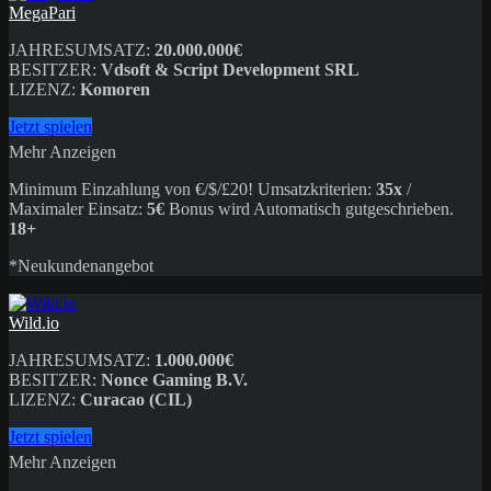
MegaPari
JAHRESUMSATZ:
20.000.000€
BESITZER:
Vdsoft & Script Development SRL
LIZENZ:
Komoren
Jetzt spielen
Mehr Anzeigen
Minimum Einzahlung von €/$/£20! Umsatzkriterien:
35x
/
Maximaler Einsatz:
5€
Bonus wird Automatisch gutgeschrieben.
18+
*Neukundenangebot
Wild.io
JAHRESUMSATZ:
1.000.000€
BESITZER:
Nonce Gaming B.V.
LIZENZ:
Curacao (CIL)
Jetzt spielen
Mehr Anzeigen