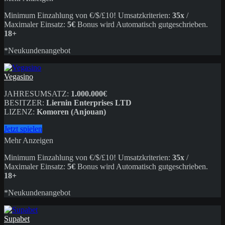
Minimum Einzahlung von €/$/£10! Umsatzkriterien:
35x
/
Maximaler Einsatz:
5€
Bonus wird Automatisch gutgeschrieben.
18+
*Neukundenangebot
Vegasino
JAHRESUMSATZ:
1.000.000€
BESITZER:
Liernin Enterprises LTD
LIZENZ:
Komoren (Anjouan)
Jetzt spielen
Mehr Anzeigen
Minimum Einzahlung von €/$/£10! Umsatzkriterien:
35x
/
Maximaler Einsatz:
5€
Bonus wird Automatisch gutgeschrieben.
18+
*Neukundenangebot
Supabet