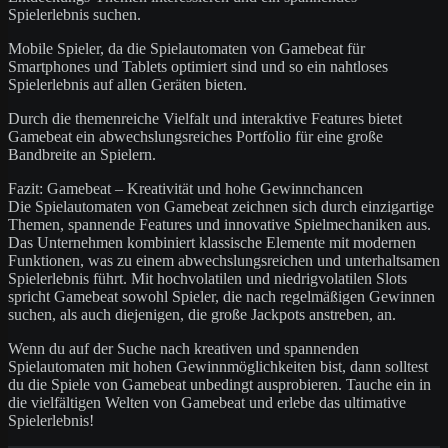
Spielerlebnis suchen.
Mobile Spieler, da die Spielautomaten von Gamebeat für
Smartphones und Tablets optimiert sind und so ein nahtloses
Spielerlebnis auf allen Geräten bieten.
Durch die themenreiche Vielfalt und interaktive Features bietet
Gamebeat ein abwechslungsreiches Portfolio für eine große
Bandbreite an Spielern.
Fazit: Gamebeat – Kreativität und hohe Gewinnchancen
Die Spielautomaten von Gamebeat zeichnen sich durch einzigartige
Themen, spannende Features und innovative Spielmechaniken aus.
Das Unternehmen kombiniert klassische Elemente mit modernen
Funktionen, was zu einem abwechslungsreichen und unterhaltsamen
Spielerlebnis führt. Mit hochvolatilen und niedrigvolatilen Slots
spricht Gamebeat sowohl Spieler, die nach regelmäßigen Gewinnen
suchen, als auch diejenigen, die große Jackpots anstreben, an.
Wenn du auf der Suche nach kreativen und spannenden
Spielautomaten mit hohen Gewinnmöglichkeiten bist, dann solltest
du die Spiele von Gamebeat unbedingt ausprobieren. Tauche ein in
die vielfältigen Welten von Gamebeat und erlebe das ultimative
Spielerlebnis!