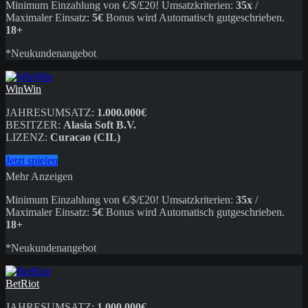
Minimum Einzahlung von €/$/£20! Umsatzkriterien:
35x
/
Maximaler Einsatz:
5€
Bonus wird Automatisch gutgeschrieben.
18+
*Neukundenangebot
WinWin
JAHRESUMSATZ:
1.000.000€
BESITZER:
Alasia Soft B.V.
LIZENZ:
Curacao (CIL)
Jetzt spielen
Mehr Anzeigen
Minimum Einzahlung von €/$/£20! Umsatzkriterien:
35x
/
Maximaler Einsatz:
5€
Bonus wird Automatisch gutgeschrieben.
18+
*Neukundenangebot
BetRiot
JAHRESUMSATZ:
1.000.000€