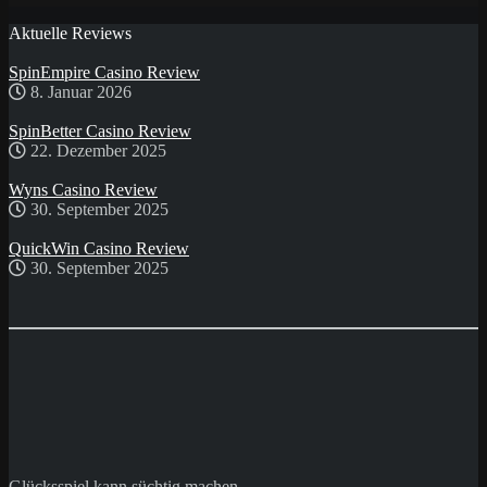
Aktuelle Reviews
SpinEmpire Casino Review
8. Januar 2026
SpinBetter Casino Review
22. Dezember 2025
Wyns Casino Review
30. September 2025
QuickWin Casino Review
30. September 2025
Glücksspiel kann süchtig machen.