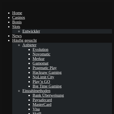
Home
Casinos
Bonis
Slots
Entwickler
News
Häufig gesucht
Anbieter
Evolution
Novomatic
Merkur
Gamomat
Pragmatic Play
Hacksaw Gaming
NoLimit City
Play’n GO
Big Time Gaming
Einzahlmethoden
Bank Überweisung
Paysafecard
MasterCard
Visa
Skrill