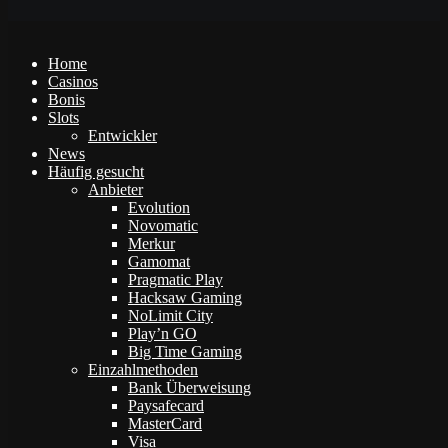
Home
Casinos
Bonis
Slots
Entwickler
News
Häufig gesucht
Anbieter
Evolution
Novomatic
Merkur
Gamomat
Pragmatic Play
Hacksaw Gaming
NoLimit City
Play’n GO
Big Time Gaming
Einzahlmethoden
Bank Überweisung
Paysafecard
MasterCard
Visa