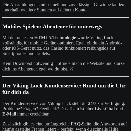
Die Auszahlungen sind schnell und zuverlässig – Gewinne landen
innerhalb weniger Stunden auf deinem Konto.
Mobiles Spielen: Abenteuer für unterwegs
Mit der neuesten
HTML5-Technologie
wurde Viking Luck
vollständig für mobile Geräte optimiert. Egal, ob du ein Android-
oder iOS-Gerät nutzt, das Casino funktioniert reibungslos auf
Smartphones und Tablets.
Kein Download notwendig – öffne einfach die Website und stürze
dich ins Abenteuer, egal wo du bist. ⚔️
Der Viking Luck
Kundenservice: Rund um die Uhr
für dich da
Der Kundenservice von Viking Luck steht dir
24/7
zur Verfügung.
Probleme? Fragen? Feedback? Das Team ist über
Live-Chat
und
E-Mail
immer erreichbar.
Zusätzlich gibt es eine umfangreiche
FAQ-Seite
, die Antworten auf
häufig gestellte Fragen liefert – perfekt, wenn du schnelle Hilfe