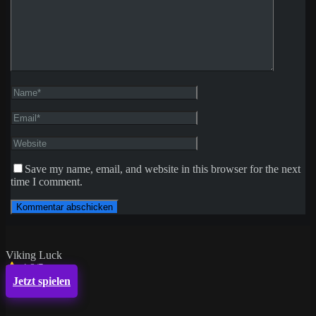
Save my name, email, and website in this browser for the next
time I comment.
Viking Luck
4.8/5
Jetzt spielen