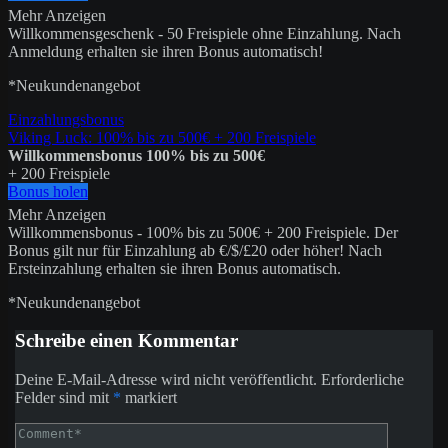
Mehr Anzeigen
Willkommensgeschenk - 50 Freispiele ohne Einzahlung. Nach
Anmeldung erhalten sie ihren Bonus automatisch!
*Neukundenangebot
Einzahlungsbonus
Viking Luck: 100% bis zu 500€ + 200 Freispiele
Willkommensbonus 100% bis zu 500€
+ 200 Freispiele
Bonus holen
Mehr Anzeigen
Willkommensbonus - 100% bis zu 500€ + 200 Freispiele. Der
Bonus gilt nur für Einzahlung ab €/$/£20 oder höher! Nach
Ersteinzahlung erhalten sie ihren Bonus automatisch.
*Neukundenangebot
Schreibe einen Kommentar
Deine E-Mail-Adresse wird nicht veröffentlicht.
Erforderliche
Felder sind mit
*
markiert