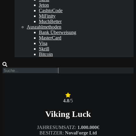
Jeton
CashtoCode
MiFinity
MuchBetter
Auszahlmethoden
Bank Überweisung
MasterCard
Visa
Skrill
Bitcoin
4.8
/5
Viking Luck
JAHRESUMSATZ:
1.000.000€
BESITZER:
NovaForge Ltd