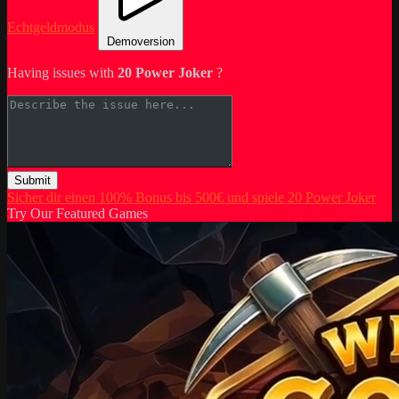
Echtgeldmodus
Demoversion
Having issues with
20 Power Joker
?
Submit
Sicher dir einen 100% Bonus bis 500€ und spiele 20 Power Joker
Try Our Featured Games