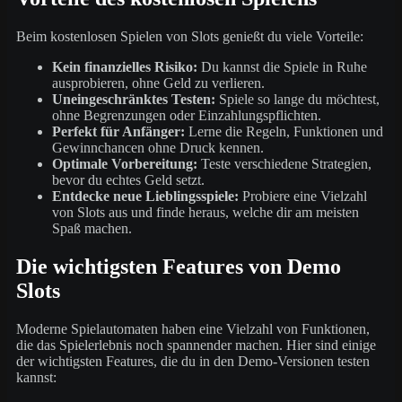
Beim kostenlosen Spielen von Slots genießt du viele Vorteile:
Kein finanzielles Risiko:
Du kannst die Spiele in Ruhe
ausprobieren, ohne Geld zu verlieren.
Uneingeschränktes Testen:
Spiele so lange du möchtest,
ohne Begrenzungen oder Einzahlungspflichten.
Perfekt für Anfänger:
Lerne die Regeln, Funktionen und
Gewinnchancen ohne Druck kennen.
Optimale Vorbereitung:
Teste verschiedene Strategien,
bevor du echtes Geld setzt.
Entdecke neue Lieblingsspiele:
Probiere eine Vielzahl
von Slots aus und finde heraus, welche dir am meisten
Spaß machen.
Die wichtigsten Features von Demo
Slots
Moderne Spielautomaten haben eine Vielzahl von Funktionen,
die das Spielerlebnis noch spannender machen. Hier sind einige
der wichtigsten Features, die du in den Demo-Versionen testen
kannst: