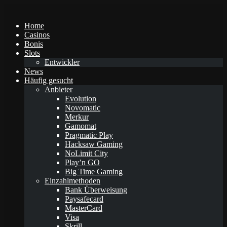
Home
Casinos
Bonis
Slots
Entwickler
News
Häufig gesucht
Anbieter
Evolution
Novomatic
Merkur
Gamomat
Pragmatic Play
Hacksaw Gaming
NoLimit City
Play’n GO
Big Time Gaming
Einzahlmethoden
Bank Überweisung
Paysafecard
MasterCard
Visa
Skrill