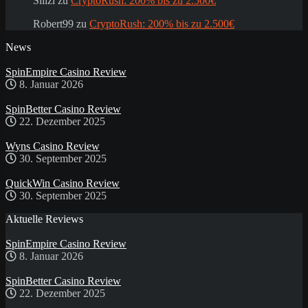
Silizi
zu
CryptoRush: 200% bis zu 2.500€
Robert99
zu
CryptoRush: 200% bis zu 2.500€
News
SpinEmpire Casino Review
8. Januar 2026
SpinBetter Casino Review
22. Dezember 2025
Wyns Casino Review
30. September 2025
QuickWin Casino Review
30. September 2025
Aktuelle Reviews
SpinEmpire Casino Review
8. Januar 2026
SpinBetter Casino Review
22. Dezember 2025