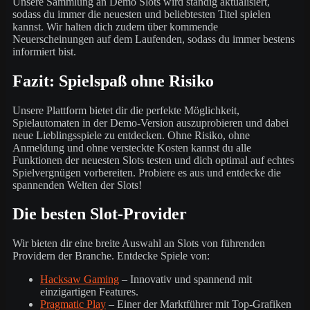
Unsere Sammlung an Demo Slots wird ständig aktualisiert,
sodass du immer die neuesten und beliebtesten Titel spielen
kannst. Wir halten dich zudem über kommende
Neuerscheinungen auf dem Laufenden, sodass du immer bestens
informiert bist.
Fazit: Spielspaß ohne Risiko
Unsere Plattform bietet dir die perfekte Möglichkeit,
Spielautomaten in der Demo-Version auszuprobieren und dabei
neue Lieblingsspiele zu entdecken. Ohne Risiko, ohne
Anmeldung und ohne versteckte Kosten kannst du alle
Funktionen der neuesten Slots testen und dich optimal auf echtes
Spielvergnügen vorbereiten. Probiere es aus und entdecke die
spannenden Welten der Slots!
Die besten Slot-Provider
Wir bieten dir eine breite Auswahl an Slots von führenden
Providern der Branche. Entdecke Spiele von:
Hacksaw Gaming
– Innovativ und spannend mit
einzigartigen Features.
Pragmatic Play
– Einer der Marktführer mit Top-Grafiken