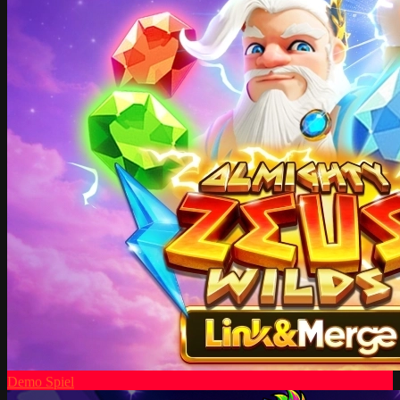
Demo Spiel