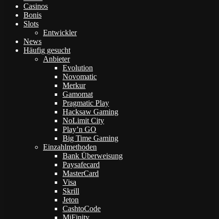
Casinos
Bonis
Slots
Entwickler
News
Häufig gesucht
Anbieter
Evolution
Novomatic
Merkur
Gamomat
Pragmatic Play
Hacksaw Gaming
NoLimit City
Play’n GO
Big Time Gaming
Einzahlmethoden
Bank Überweisung
Paysafecard
MasterCard
Visa
Skrill
Jeton
CashtoCode
MiFinity