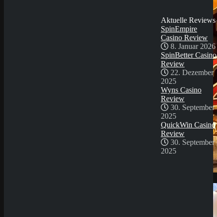
30. September
2025
Aktuelle Reviews
SpinEmpire
Casino Review
8. Januar 2026
SpinBetter Casino
Review
22. Dezember
2025
Wyns Casino
Review
30. September
2025
QuickWin Casino
Review
30. September
2025
Demo Spiel