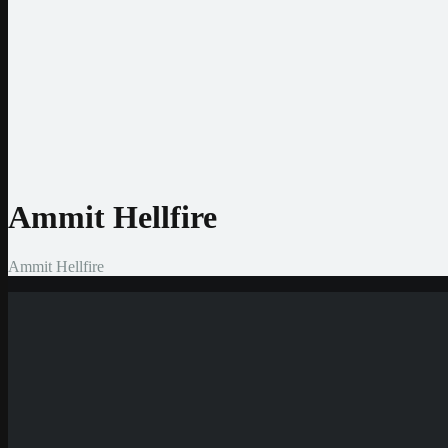
Aus
Ammit Hellfire
Ammit Hellfire