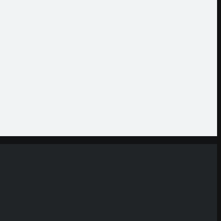
Suchen
Suchen
Neue Casinos
Prestige