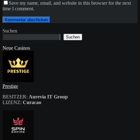
Save my name, email, and website in this browser for the next
time I comment.
Suchen
Suchen
Neue Casinos
Prestige
BESITZER:
Aurevia IT Group
LIZENZ:
Curacao