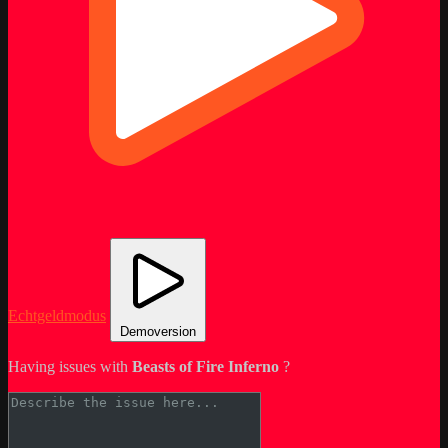
Echtgeldmodus
Demoversion
Having issues with
Beasts of Fire Inferno
?