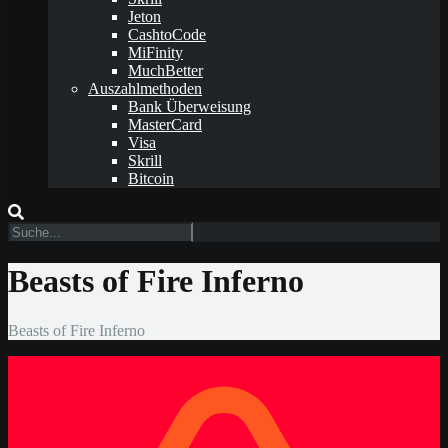
Jeton
CashtoCode
MiFinity
MuchBetter
Auszahlmethoden
Bank Überweisung
MasterCard
Visa
Skrill
Bitcoin
Beasts of Fire Inferno
Beasts of Fire Inferno