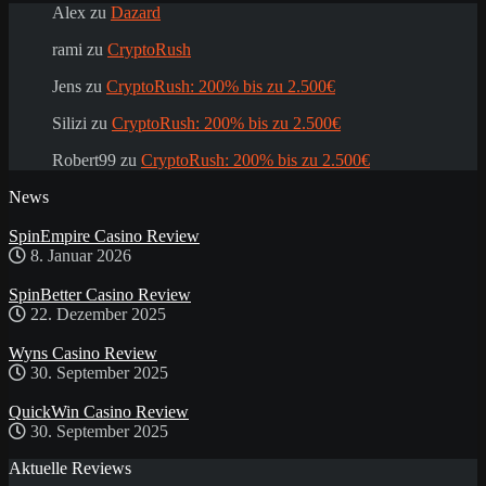
Alex
zu
Dazard
rami
zu
CryptoRush
Jens
zu
CryptoRush: 200% bis zu 2.500€
Silizi
zu
CryptoRush: 200% bis zu 2.500€
Robert99
zu
CryptoRush: 200% bis zu 2.500€
News
SpinEmpire Casino Review
8. Januar 2026
SpinBetter Casino Review
22. Dezember 2025
Wyns Casino Review
30. September 2025
QuickWin Casino Review
30. September 2025
Aktuelle Reviews