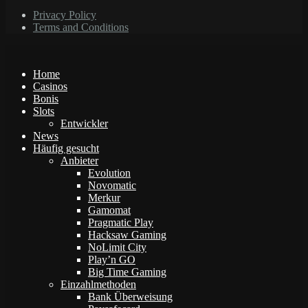
Privacy Policy
Terms and Conditions
Home
Casinos
Bonis
Slots
Entwickler
News
Häufig gesucht
Anbieter
Evolution
Novomatic
Merkur
Gamomat
Pragmatic Play
Hacksaw Gaming
NoLimit City
Play’n GO
Big Time Gaming
Einzahlmethoden
Bank Überweisung