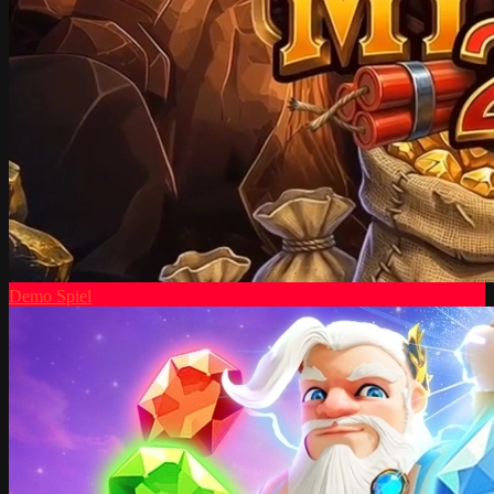
Demo Spiel