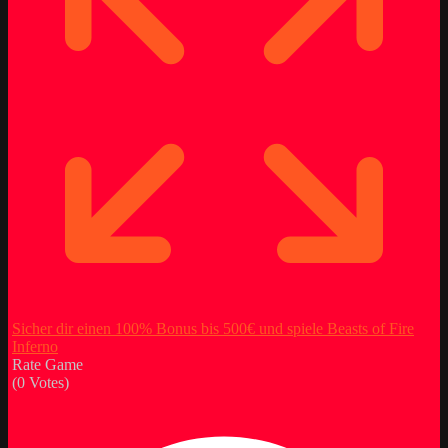
Sicher dir einen 100% Bonus bis 500€ und spiele Beasts of Fire
Inferno
Rate Game
(
0
Votes)