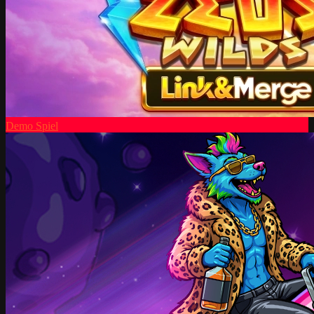
Demo Spiel