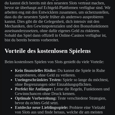
du kannst dich bereits mit den neuesten Slots vertraut machen,
bevor sie überhaupt auf Echtgeld-Plattformen verfügbar sind. Wir
arbeiten eng mit den Entwicklern zusammen, um sicherzustellen,
dass du die neuesten Spiele früher als anderswo ausprobieren
kannst. Dies gibt dir die Gelegenheit, dich intensiv mit den
Mechaniken, den Gewinnpotenzialen und den Bonusfunktionen
auseinanderzusetzen, ohne dafür eigenes Geld zu riskieren.
Sobald das Spiel dann offiziell in Online-Casinos verfügbar ist,
bist du bereits bestens vorbereitet.
Vorteile des kostenlosen Spielens
Beim kostenlosen Spielen von Slots genießt du viele Vorteile:
Kein finanzielles Risiko:
Du kannst die Spiele in Ruhe
ausprobieren, ohne Geld zu verlieren.
Uneingeschränktes Testen:
Spiele so lange du möchtest,
ohne Begrenzungen oder Einzahlungspflichten.
Perfekt für Anfänger:
Lerne die Regeln, Funktionen und
Gewinnchancen ohne Druck kennen.
Optimale Vorbereitung:
Teste verschiedene Strategien,
bevor du echtes Geld setzt.
Entdecke neue Lieblingsspiele:
Probiere eine Vielzahl
von Slots aus und finde heraus, welche dir am meisten