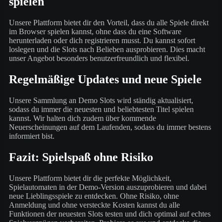
spielen
Unsere Plattform bietet dir den Vorteil, dass du alle Spiele direkt
im Browser spielen kannst, ohne dass du eine Software
herunterladen oder dich registrieren musst. Du kannst sofort
loslegen und die Slots nach Belieben ausprobieren. Dies macht
unser Angebot besonders benutzerfreundlich und flexibel.
Regelmäßige Updates und neue Spiele
Unsere Sammlung an Demo Slots wird ständig aktualisiert,
sodass du immer die neuesten und beliebtesten Titel spielen
kannst. Wir halten dich zudem über kommende
Neuerscheinungen auf dem Laufenden, sodass du immer bestens
informiert bist.
Fazit: Spielspaß ohne Risiko
Unsere Plattform bietet dir die perfekte Möglichkeit,
Spielautomaten in der Demo-Version auszuprobieren und dabei
neue Lieblingsspiele zu entdecken. Ohne Risiko, ohne
Anmeldung und ohne versteckte Kosten kannst du alle
Funktionen der neuesten Slots testen und dich optimal auf echtes