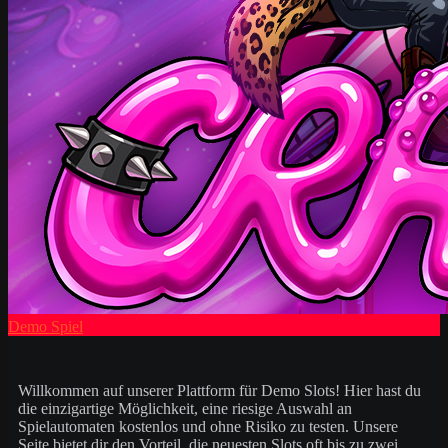
Demo Spiel
Willkommen auf unserer Plattform für Demo Slots! Hier hast du
die einzigartige Möglichkeit, eine riesige Auswahl an
Spielautomaten kostenlos und ohne Risiko zu testen. Unsere
Seite bietet dir den Vorteil, die neuesten Slots oft bis zu zwei