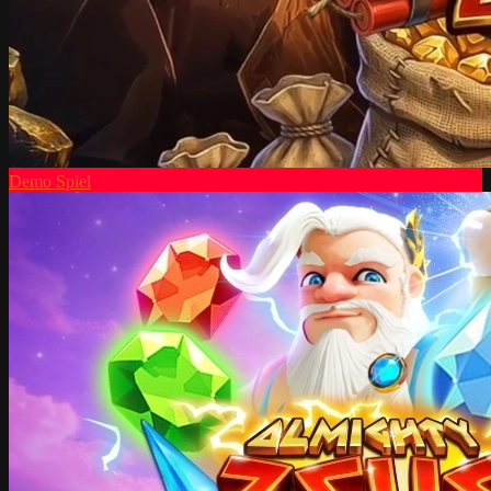
Demo Spiel