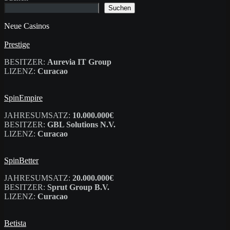
Suchen
Neue Casinos
Prestige
BESITZER:
Aurevia IT Group
LIZENZ:
Curacao
SpinEmpire
JAHRESUMSATZ:
10.000.000€
BESITZER:
GBL Solutions N.V.
LIZENZ:
Curacao
SpinBetter
JAHRESUMSATZ:
20.000.000€
BESITZER:
Sprut Group B.V.
LIZENZ:
Curacao
Betista