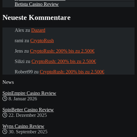
Betista Casino Review
Neueste Kommentare
Alex
zu
Dazard
rami
zu
CryptoRush
Jens
zu
CryptoRush: 200% bis zu 2.500€
Silizi
zu
CryptoRush: 200% bis zu 2.500€
Robert99
zu
CryptoRush: 200% bis zu 2.500€
News
SpinEmpire Casino Review
8. Januar 2026
SpinBetter Casino Review
22. Dezember 2025
Wyns Casino Review
30. September 2025