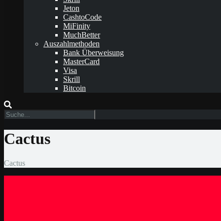
Jeton
CashtoCode
MiFinity
MuchBetter
Auszahlmethoden
Bank Überweisung
MasterCard
Visa
Skrill
Bitcoin
Cactus
Cactus