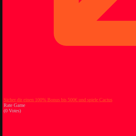
Sicher dir einen 100% Bonus bis 500€ und spiele Cactus
Rate Game
(
0
Votes)