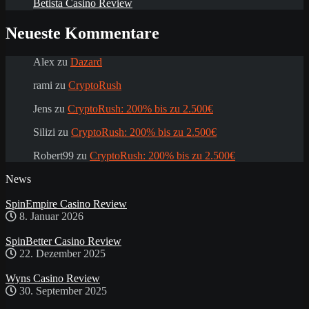
Betista Casino Review
Neueste Kommentare
Alex
zu
Dazard
rami
zu
CryptoRush
Jens
zu
CryptoRush: 200% bis zu 2.500€
Silizi
zu
CryptoRush: 200% bis zu 2.500€
Robert99
zu
CryptoRush: 200% bis zu 2.500€
News
SpinEmpire Casino Review
8. Januar 2026
SpinBetter Casino Review
22. Dezember 2025
Wyns Casino Review
30. September 2025