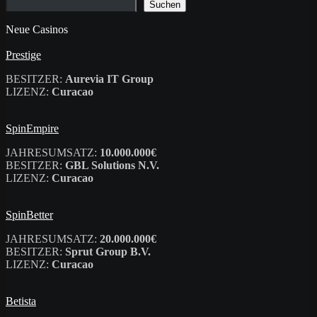
Suchen
Neue Casinos
Prestige
BESITZER:
Aurevia IT Group
LIZENZ:
Curacao
SpinEmpire
JAHRESUMSATZ:
10.000.000€
BESITZER:
GBL Solutions N.V.
LIZENZ:
Curacao
SpinBetter
JAHRESUMSATZ:
20.000.000€
BESITZER:
Sprut Group B.V.
LIZENZ:
Curacao
Betista