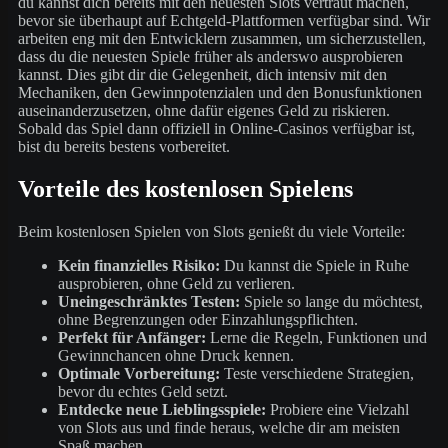
du kannst dich bereits mit den neuesten Slots vertraut machen,
bevor sie überhaupt auf Echtgeld-Plattformen verfügbar sind. Wir
arbeiten eng mit den Entwicklern zusammen, um sicherzustellen,
dass du die neuesten Spiele früher als anderswo ausprobieren
kannst. Dies gibt dir die Gelegenheit, dich intensiv mit den
Mechaniken, den Gewinnpotenzialen und den Bonusfunktionen
auseinanderzusetzen, ohne dafür eigenes Geld zu riskieren.
Sobald das Spiel dann offiziell in Online-Casinos verfügbar ist,
bist du bereits bestens vorbereitet.
Vorteile des kostenlosen Spielens
Beim kostenlosen Spielen von Slots genießt du viele Vorteile:
Kein finanzielles Risiko:
Du kannst die Spiele in Ruhe
ausprobieren, ohne Geld zu verlieren.
Uneingeschränktes Testen:
Spiele so lange du möchtest,
ohne Begrenzungen oder Einzahlungspflichten.
Perfekt für Anfänger:
Lerne die Regeln, Funktionen und
Gewinnchancen ohne Druck kennen.
Optimale Vorbereitung:
Teste verschiedene Strategien,
bevor du echtes Geld setzt.
Entdecke neue Lieblingsspiele:
Probiere eine Vielzahl
von Slots aus und finde heraus, welche dir am meisten
Spaß machen.