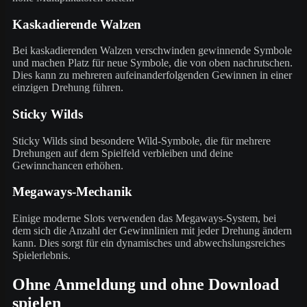
Kaskadierende Walzen
Bei kaskadierenden Walzen verschwinden gewinnende Symbole
und machen Platz für neue Symbole, die von oben nachrutschen.
Dies kann zu mehreren aufeinanderfolgenden Gewinnen in einer
einzigen Drehung führen.
Sticky Wilds
Sticky Wilds sind besondere Wild-Symbole, die für mehrere
Drehungen auf dem Spielfeld verbleiben und deine
Gewinnchancen erhöhen.
Megaways-Mechanik
Einige moderne Slots verwenden das Megaways-System, bei
dem sich die Anzahl der Gewinnlinien mit jeder Drehung ändern
kann. Dies sorgt für ein dynamisches und abwechslungsreiches
Spielerlebnis.
Ohne Anmeldung und ohne Download
spielen