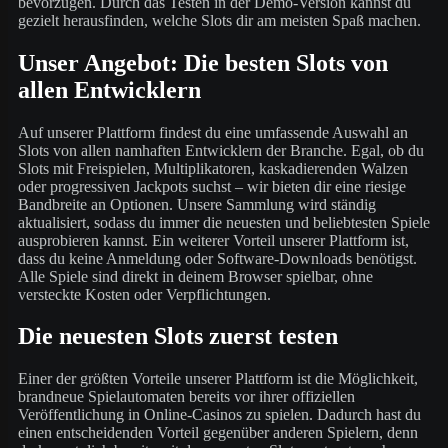
bevorzugen. Durch das Testen in der Demo-Version kannst du
gezielt herausfinden, welche Slots dir am meisten Spaß machen.
Unser Angebot: Die besten Slots von
allen Entwicklern
Auf unserer Plattform findest du eine umfassende Auswahl an
Slots von allen namhaften Entwicklern der Branche. Egal, ob du
Slots mit Freispielen, Multiplikatoren, kaskadierenden Walzen
oder progressiven Jackpots suchst – wir bieten dir eine riesige
Bandbreite an Optionen. Unsere Sammlung wird ständig
aktualisiert, sodass du immer die neuesten und beliebtesten Spiele
ausprobieren kannst. Ein weiterer Vorteil unserer Plattform ist,
dass du keine Anmeldung oder Software-Downloads benötigst.
Alle Spiele sind direkt in deinem Browser spielbar, ohne
versteckte Kosten oder Verpflichtungen.
Die neuesten Slots zuerst testen
Einer der größten Vorteile unserer Plattform ist die Möglichkeit,
brandneue Spielautomaten bereits vor ihrer offiziellen
Veröffentlichung in Online-Casinos zu spielen. Dadurch hast du
einen entscheidenden Vorteil gegenüber anderen Spielern, denn