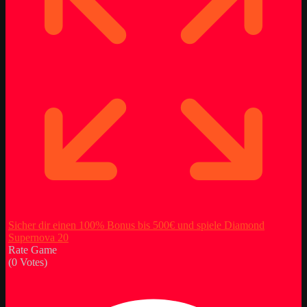
Sicher dir einen 100% Bonus bis 500€ und spiele Diamond
Supernova 20
Rate Game
(
0
Votes)