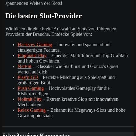
spannenden Welten der Slots!
Die besten Slot-Provider
Wir bieten dir eine breite Auswahl an Slots von führenden
Providern der Branche. Entdecke Spiele von:
Hacksaw Gaming
– Innovativ und spannend mit
einzigartigen Features.
Pragmatic Play
– Einer der Marktführer mit Top-Grafiken
und hohen Gewinnen.
NetEnt
– Klassiker wie Starburst und Gonzo's Quest
warten auf dich.
Play'n GO
– Perfekte Mischung aus Spielspaß und
großartigen Boni.
Push Gaming
– Hochvolatiles Gameplay für die
Risikofreudigen.
Nolimit City
– Extrem kreative Slots mit innovativen
Mechaniken.
Relax Gaming
– Bekannt für Megaways-Slots und hohe
Gewinnpotenziale.
Schreibe einen Kommentar