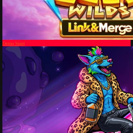
Demo Spiel