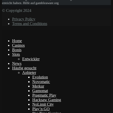
erreicht haben. Hilfe auf gambleaware.org
© Copyright 2024
Privacy Policy
Terms and Conditions
Home
Casinos
Bonis
Slots
Entwickler
News
Häufig gesucht
Anbieter
Evolution
Novomatic
Merkur
Gamomat
Pragmatic Play
Hacksaw Gaming
NoLimit City
Play’n GO