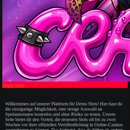
Demo Spiel
Willkommen auf unserer Plattform für Demo Slots! Hier hast du
die einzigartige Möglichkeit, eine riesige Auswahl an
Spielautomaten kostenlos und ohne Risiko zu testen. Unsere
Seite bietet dir den Vorteil, die neuesten Slots oft bis zu zwei
Wochen vor ihrer offiziellen Veröffentlichung in Online-Casinos
ausprobieren zu können. Das bedeutet, dass du früher als andere