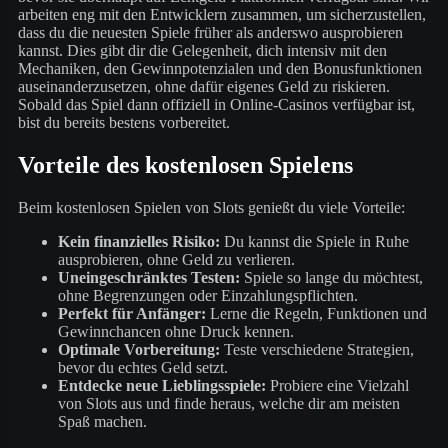
arbeiten eng mit den Entwicklern zusammen, um sicherzustellen,
dass du die neuesten Spiele früher als anderswo ausprobieren
kannst. Dies gibt dir die Gelegenheit, dich intensiv mit den
Mechaniken, den Gewinnpotenzialen und den Bonusfunktionen
auseinanderzusetzen, ohne dafür eigenes Geld zu riskieren.
Sobald das Spiel dann offiziell in Online-Casinos verfügbar ist,
bist du bereits bestens vorbereitet.
Vorteile des kostenlosen Spielens
Beim kostenlosen Spielen von Slots genießt du viele Vorteile:
Kein finanzielles Risiko:
Du kannst die Spiele in Ruhe
ausprobieren, ohne Geld zu verlieren.
Uneingeschränktes Testen:
Spiele so lange du möchtest,
ohne Begrenzungen oder Einzahlungspflichten.
Perfekt für Anfänger:
Lerne die Regeln, Funktionen und
Gewinnchancen ohne Druck kennen.
Optimale Vorbereitung:
Teste verschiedene Strategien,
bevor du echtes Geld setzt.
Entdecke neue Lieblingsspiele:
Probiere eine Vielzahl
von Slots aus und finde heraus, welche dir am meisten
Spaß machen.