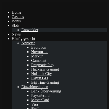
Home
Casinos
Bonis
Slots
Entwickler
News
Häufig gesucht
Anbieter
Evolution
Novomatic
Merkur
Gamomat
Pragmatic Play
Hacksaw Gaming
NoLimit City
Play’n GO
Big Time Gaming
Einzahlmethoden
Bank Überweisung
Paysafecard
MasterCard
Visa
Skrill