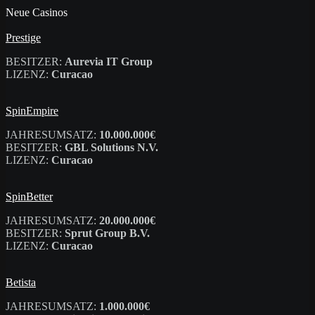
Neue Casinos
Prestige
BESITZER:
Aurevia IT Group
LIZENZ:
Curacao
SpinEmpire
JAHRESUMSATZ:
10.000.000€
BESITZER:
GBL Solutions N.V.
LIZENZ:
Curacao
SpinBetter
JAHRESUMSATZ:
20.000.000€
BESITZER:
Sprut Group B.V.
LIZENZ:
Curacao
Betista
JAHRESUMSATZ:
1.000.000€