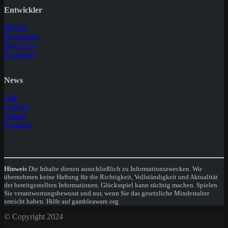
Entwickler
Merkur
Novomatic
Play'n Go
Pragmatic
News
Alle
Casinos
Partner
Ratgeber
Hinweis
Die Inhalte dienen ausschließlich zu Informationszwecken. Wir
übernehmen keine Haftung für die Richtigkeit, Vollständigkeit und Aktualität
der bereitgestellten Informationen. Glücksspiel kann süchtig machen. Spielen
Sie verantwortungsbewusst und nur, wenn Sie das gesetzliche Mindestalter
erreicht haben. Hilfe auf gambleaware.org
© Copyright 2024