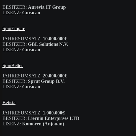
BESITZER:
Aurevia IT Group
LIZENZ:
Curacao
SpinEmpire
JAHRESUMSATZ:
10.000.000€
BESITZER:
GBL Solutions N.V.
LIZENZ:
Curacao
SpinBetter
JAHRESUMSATZ:
20.000.000€
BESITZER:
Sprut Group B.V.
LIZENZ:
Curacao
Betista
JAHRESUMSATZ:
1.000.000€
BESITZER:
Liernin Enterprises LTD
LIZENZ:
Komoren (Anjouan)