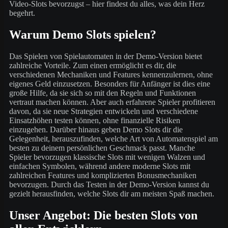
Video-Slots bevorzugst – hier findest du alles, was dein Herz
begehrt.
Warum Demo Slots spielen?
Das Spielen von Spielautomaten in der Demo-Version bietet
zahlreiche Vorteile. Zum einen ermöglicht es dir, die
verschiedenen Mechaniken und Features kennenzulernen, ohne
eigenes Geld einzusetzen. Besonders für Anfänger ist dies eine
große Hilfe, da sie sich so mit den Regeln und Funktionen
vertraut machen können. Aber auch erfahrene Spieler profitieren
davon, da sie neue Strategien entwickeln und verschiedene
Einsatzhöhen testen können, ohne finanzielle Risiken
einzugehen. Darüber hinaus geben Demo Slots dir die
Gelegenheit, herauszufinden, welche Art von Automatenspiel am
besten zu deinem persönlichen Geschmack passt. Manche
Spieler bevorzugen klassische Slots mit wenigen Walzen und
einfachen Symbolen, während andere moderne Slots mit
zahlreichen Features und komplizierten Bonusmechaniken
bevorzugen. Durch das Testen in der Demo-Version kannst du
gezielt herausfinden, welche Slots dir am meisten Spaß machen.
Unser Angebot: Die besten Slots von