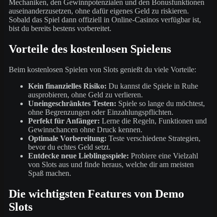
Mechaniken, den Gewinnpotenzialen und den Bonusfunktionen
auseinanderzusetzen, ohne dafür eigenes Geld zu riskieren.
Sobald das Spiel dann offiziell in Online-Casinos verfügbar ist,
bist du bereits bestens vorbereitet.
Vorteile des kostenlosen Spielens
Beim kostenlosen Spielen von Slots genießt du viele Vorteile:
Kein finanzielles Risiko:
Du kannst die Spiele in Ruhe
ausprobieren, ohne Geld zu verlieren.
Uneingeschränktes Testen:
Spiele so lange du möchtest,
ohne Begrenzungen oder Einzahlungspflichten.
Perfekt für Anfänger:
Lerne die Regeln, Funktionen und
Gewinnchancen ohne Druck kennen.
Optimale Vorbereitung:
Teste verschiedene Strategien,
bevor du echtes Geld setzt.
Entdecke neue Lieblingsspiele:
Probiere eine Vielzahl
von Slots aus und finde heraus, welche dir am meisten
Spaß machen.
Die wichtigsten Features von Demo
Slots