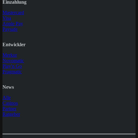
Einzahlung
Mastercard
Visa
Apple Pay
Paysafe
Entwickler
Merkur
Novomatic
Play'n Go
Pragmatic
News
Alle
Casinos
Partner
Ratgeber