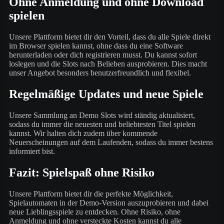
Ohne Anmeldung und ohne Download
spielen
Unsere Plattform bietet dir den Vorteil, dass du alle Spiele direkt
im Browser spielen kannst, ohne dass du eine Software
herunterladen oder dich registrieren musst. Du kannst sofort
loslegen und die Slots nach Belieben ausprobieren. Dies macht
unser Angebot besonders benutzerfreundlich und flexibel.
Regelmäßige Updates und neue Spiele
Unsere Sammlung an Demo Slots wird ständig aktualisiert,
sodass du immer die neuesten und beliebtesten Titel spielen
kannst. Wir halten dich zudem über kommende
Neuerscheinungen auf dem Laufenden, sodass du immer bestens
informiert bist.
Fazit: Spielspaß ohne Risiko
Unsere Plattform bietet dir die perfekte Möglichkeit,
Spielautomaten in der Demo-Version auszuprobieren und dabei
neue Lieblingsspiele zu entdecken. Ohne Risiko, ohne
Anmeldung und ohne versteckte Kosten kannst du alle