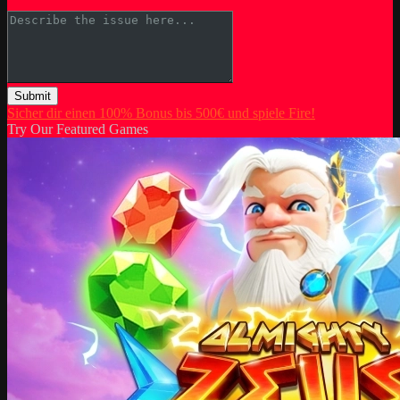
Submit
Sicher dir einen 100% Bonus bis 500€ und spiele Fire!
Try Our Featured Games