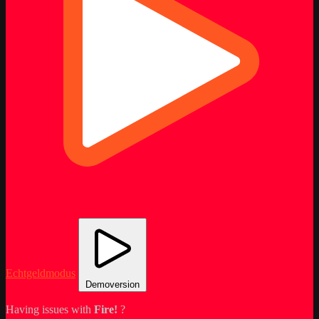
Echtgeldmodus
Demoversion
Having issues with
Fire!
?