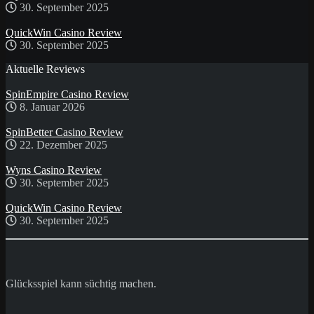
30. September 2025
QuickWin Casino Review
30. September 2025
Aktuelle Reviews
SpinEmpire Casino Review
8. Januar 2026
SpinBetter Casino Review
22. Dezember 2025
Wyns Casino Review
30. September 2025
QuickWin Casino Review
30. September 2025
Glücksspiel kann süchtig machen.