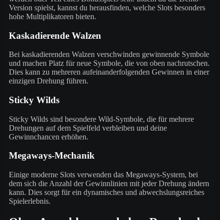
Version spielst, kannst du herausfinden, welche Slots besonders
hohe Multiplikatoren bieten.
Kaskadierende Walzen
Bei kaskadierenden Walzen verschwinden gewinnende Symbole
und machen Platz für neue Symbole, die von oben nachrutschen.
Dies kann zu mehreren aufeinanderfolgenden Gewinnen in einer
einzigen Drehung führen.
Sticky Wilds
Sticky Wilds sind besondere Wild-Symbole, die für mehrere
Drehungen auf dem Spielfeld verbleiben und deine
Gewinnchancen erhöhen.
Megaways-Mechanik
Einige moderne Slots verwenden das Megaways-System, bei
dem sich die Anzahl der Gewinnlinien mit jeder Drehung ändern
kann. Dies sorgt für ein dynamisches und abwechslungsreiches
Spielerlebnis.