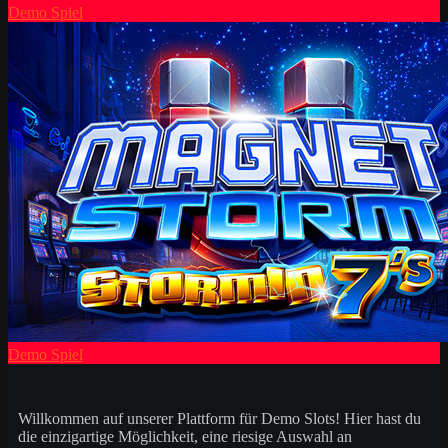
Demo Spiel
Demo Spiel
Willkommen auf unserer Plattform für Demo Slots! Hier hast du
die einzigartige Möglichkeit, eine riesige Auswahl an