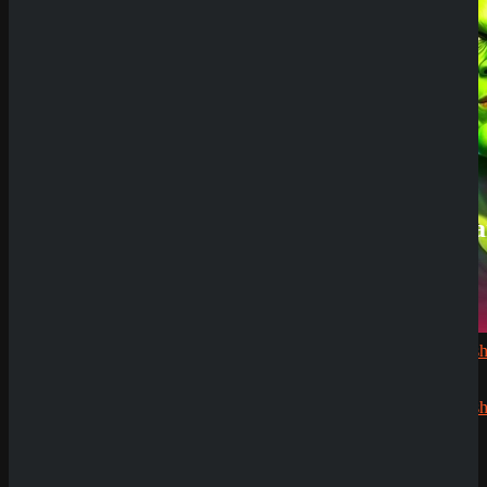
Review
QuickWin
Casino
Review
Betista
Casino
Review
Neueste
Kommenta
Alex
zu
Dazard
rami
zu
CryptoRus
Jens
zu
CryptoRush
200% bis
zu 2.500€
Silizi
zu