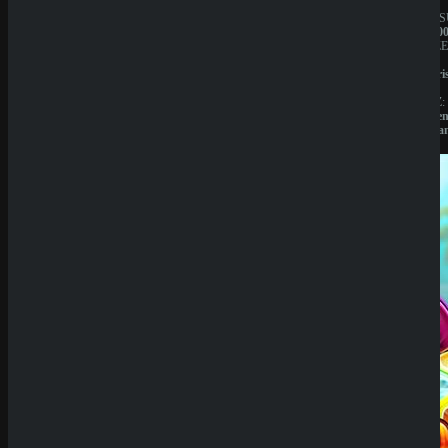
JAHRESUMSATZ:
JAHRES
1.000.000€
1.000.00
BESITZER:
BESITZE
Liernin
Liernin
Enterprises
Enterpri
LTD
LTD
LIZENZ:
LIZENZ:
Komoren
Komore
(Anjouan)
(Anjoua
Neueste
Beiträge
SpinEmpir
e Casino
Review
SpinBetter
Casino
Review
Wyns
Casino