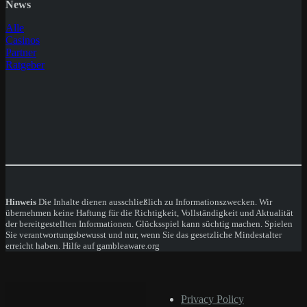
News
Alle
Casinos
Partner
Ratgeber
Hinweis
Die Inhalte dienen ausschließlich zu Informationszwecken. Wir
übernehmen keine Haftung für die Richtigkeit, Vollständigkeit und Aktualität
der bereitgestellten Informationen. Glücksspiel kann süchtig machen. Spielen
Sie verantwortungsbewusst und nur, wenn Sie das gesetzliche Mindestalter
erreicht haben. Hilfe auf gambleaware.org
© Copyright 2024
Privacy Policy