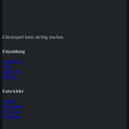
Glücksspiel kann süchtig machen.
Einzahlung
Mastercard
Visa
Apple Pay
Paysafe
Entwickler
Merkur
Novomatic
Play'n Go
Pragmatic