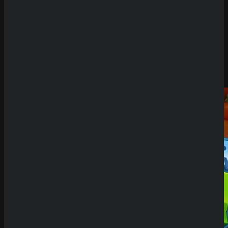
Demo Spiel