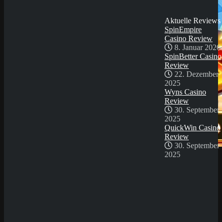
30. September
2025
Aktuelle Reviews
SpinEmpire
Casino Review
8. Januar 2026
SpinBetter Casino
Review
22. Dezember
2025
Wyns Casino
Review
30. September
2025
QuickWin Casino
Review
30. September
Demo Spiel
2025