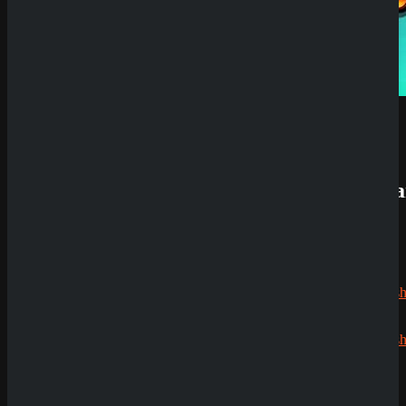
Review
QuickWin
Casino
Review
Betista
Casino
Review
Neueste
Kommenta
Alex
zu
Dazard
rami
zu
CryptoRus
Jens
zu
CryptoRush
200% bis
zu 2.500€
Silizi
zu