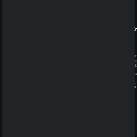
Prestige
SpinE
BESITZER:
JAHRES
Aurevia
10.000.0
IT
BESITZE
Group
GBL
LIZENZ:
Solution
Curacao
N.V.
LIZENZ:
Curacao