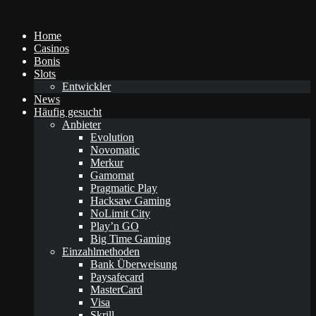
Home
Casinos
Bonis
Slots
Entwickler
News
Häufig gesucht
Anbieter
Evolution
Novomatic
Merkur
Gamomat
Pragmatic Play
Hacksaw Gaming
NoLimit City
Play’n GO
Big Time Gaming
Einzahlmethoden
Bank Überweisung
Paysafecard
MasterCard
Visa
Skrill