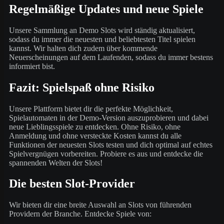
Regelmäßige Updates und neue Spiele
Unsere Sammlung an Demo Slots wird ständig aktualisiert,
sodass du immer die neuesten und beliebtesten Titel spielen
kannst. Wir halten dich zudem über kommende
Neuerscheinungen auf dem Laufenden, sodass du immer bestens
informiert bist.
Fazit: Spielspaß ohne Risiko
Unsere Plattform bietet dir die perfekte Möglichkeit,
Spielautomaten in der Demo-Version auszuprobieren und dabei
neue Lieblingsspiele zu entdecken. Ohne Risiko, ohne
Anmeldung und ohne versteckte Kosten kannst du alle
Funktionen der neuesten Slots testen und dich optimal auf echtes
Spielvergnügen vorbereiten. Probiere es aus und entdecke die
spannenden Welten der Slots!
Die besten Slot-Provider
Wir bieten dir eine breite Auswahl an Slots von führenden
Providern der Branche. Entdecke Spiele von: