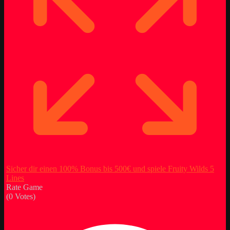
Sicher dir einen 100% Bonus bis 500€ und spiele Fruity Wilds 5
Lines
Rate Game
(
0
Votes)