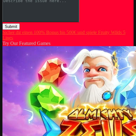
Submit
Sicher dir einen 100% Bonus bis 500€ und spiele Fruity Wilds 5
Lines
Try Our Featured Games