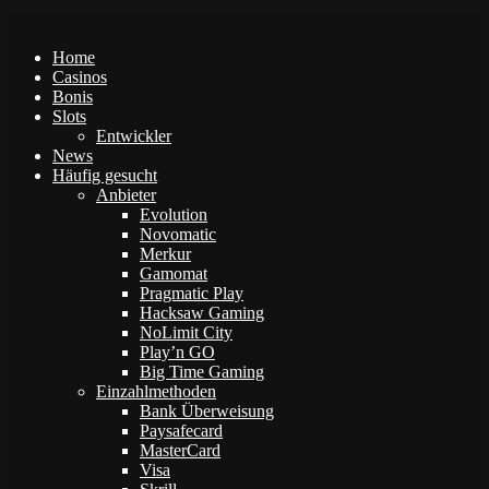
Home
Casinos
Bonis
Slots
Entwickler
News
Häufig gesucht
Anbieter
Evolution
Novomatic
Merkur
Gamomat
Pragmatic Play
Hacksaw Gaming
NoLimit City
Play’n GO
Big Time Gaming
Einzahlmethoden
Bank Überweisung
Paysafecard
MasterCard
Visa