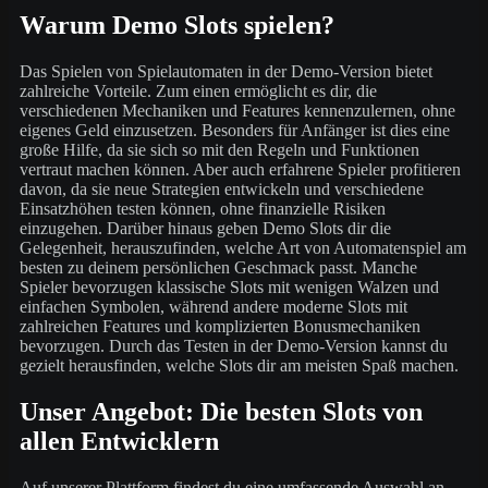
Warum Demo Slots spielen?
Das Spielen von Spielautomaten in der Demo-Version bietet
zahlreiche Vorteile. Zum einen ermöglicht es dir, die
verschiedenen Mechaniken und Features kennenzulernen, ohne
eigenes Geld einzusetzen. Besonders für Anfänger ist dies eine
große Hilfe, da sie sich so mit den Regeln und Funktionen
vertraut machen können. Aber auch erfahrene Spieler profitieren
davon, da sie neue Strategien entwickeln und verschiedene
Einsatzhöhen testen können, ohne finanzielle Risiken
einzugehen. Darüber hinaus geben Demo Slots dir die
Gelegenheit, herauszufinden, welche Art von Automatenspiel am
besten zu deinem persönlichen Geschmack passt. Manche
Spieler bevorzugen klassische Slots mit wenigen Walzen und
einfachen Symbolen, während andere moderne Slots mit
zahlreichen Features und komplizierten Bonusmechaniken
bevorzugen. Durch das Testen in der Demo-Version kannst du
gezielt herausfinden, welche Slots dir am meisten Spaß machen.
Unser Angebot: Die besten Slots von
allen Entwicklern
Auf unserer Plattform findest du eine umfassende Auswahl an