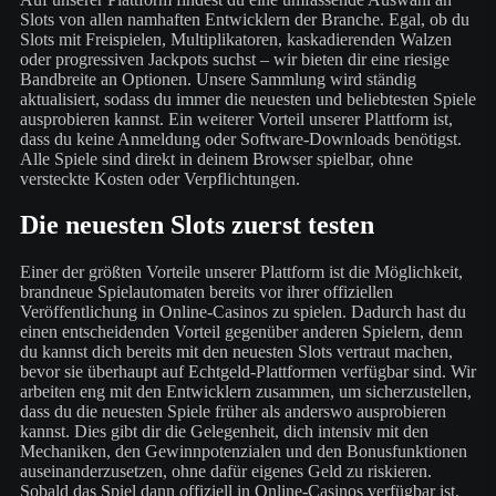
Slots von allen namhaften Entwicklern der Branche. Egal, ob du
Slots mit Freispielen, Multiplikatoren, kaskadierenden Walzen
oder progressiven Jackpots suchst – wir bieten dir eine riesige
Bandbreite an Optionen. Unsere Sammlung wird ständig
aktualisiert, sodass du immer die neuesten und beliebtesten Spiele
ausprobieren kannst. Ein weiterer Vorteil unserer Plattform ist,
dass du keine Anmeldung oder Software-Downloads benötigst.
Alle Spiele sind direkt in deinem Browser spielbar, ohne
versteckte Kosten oder Verpflichtungen.
Die neuesten Slots zuerst testen
Einer der größten Vorteile unserer Plattform ist die Möglichkeit,
brandneue Spielautomaten bereits vor ihrer offiziellen
Veröffentlichung in Online-Casinos zu spielen. Dadurch hast du
einen entscheidenden Vorteil gegenüber anderen Spielern, denn
du kannst dich bereits mit den neuesten Slots vertraut machen,
bevor sie überhaupt auf Echtgeld-Plattformen verfügbar sind. Wir
arbeiten eng mit den Entwicklern zusammen, um sicherzustellen,
dass du die neuesten Spiele früher als anderswo ausprobieren
kannst. Dies gibt dir die Gelegenheit, dich intensiv mit den
Mechaniken, den Gewinnpotenzialen und den Bonusfunktionen
auseinanderzusetzen, ohne dafür eigenes Geld zu riskieren.
Sobald das Spiel dann offiziell in Online-Casinos verfügbar ist,