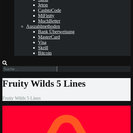
Jeton
CashtoCode
MiFinity
MuchBetter
Auszahlmethoden
Bank Überweisung
MasterCard
Visa
Skrill
Bitcoin
Fruity Wilds 5 Lines
Fruity Wilds 5 Lines