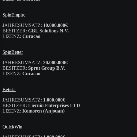
SpinEmpire
JAHRESUMSATZ:
10.000.000€
BESITZER:
GBL Solutions N.V.
LIZENZ:
Curacao
SpinBetter
JAHRESUMSATZ:
20.000.000€
BESITZER:
Sprut Group B.V.
LIZENZ:
Curacao
Betista
JAHRESUMSATZ:
1.000.000€
BESITZER:
Liernin Enterprises LTD
LIZENZ:
Komoren (Anjouan)
QuickWin