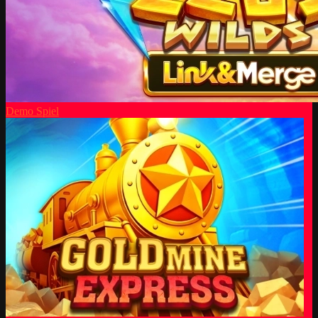
Demo Spiel