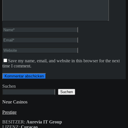
Save my name, email, and website in this browser for the next
time I comment.
Suchen
Suchen
Neue Casinos
Prestige
BESITZER:
Aurevia IT Group
LIZENZ:
Curacao