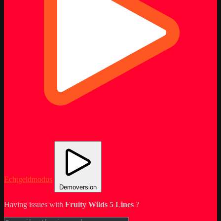
Echtgeldmodus
Demoversion
Having issues with
Fruity Wilds 5 Lines
?