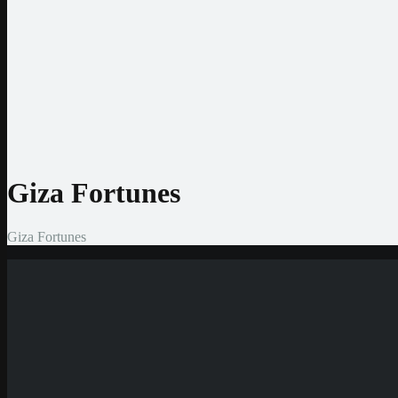
Aus
Giza Fortunes
Giza Fortunes