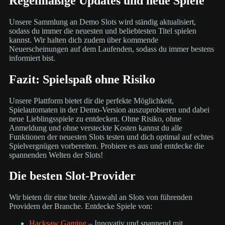
Regelmäßige Updates und neue Spiele
Unsere Sammlung an Demo Slots wird ständig aktualisiert,
sodass du immer die neuesten und beliebtesten Titel spielen
kannst. Wir halten dich zudem über kommende
Neuerscheinungen auf dem Laufenden, sodass du immer bestens
informiert bist.
Fazit: Spielspaß ohne Risiko
Unsere Plattform bietet dir die perfekte Möglichkeit,
Spielautomaten in der Demo-Version auszuprobieren und dabei
neue Lieblingsspiele zu entdecken. Ohne Risiko, ohne
Anmeldung und ohne versteckte Kosten kannst du alle
Funktionen der neuesten Slots testen und dich optimal auf echtes
Spielvergnügen vorbereiten. Probiere es aus und entdecke die
spannenden Welten der Slots!
Die besten Slot-Provider
Wir bieten dir eine breite Auswahl an Slots von führenden
Providern der Branche. Entdecke Spiele von:
Hacksaw Gaming
– Innovativ und spannend mit