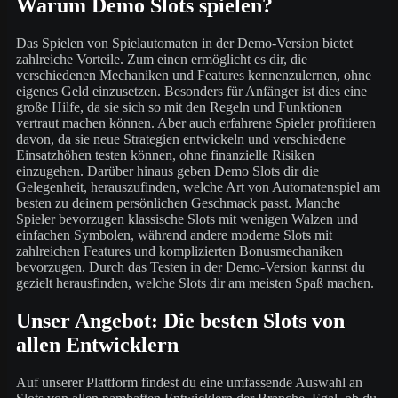
Warum Demo Slots spielen?
Das Spielen von Spielautomaten in der Demo-Version bietet
zahlreiche Vorteile. Zum einen ermöglicht es dir, die
verschiedenen Mechaniken und Features kennenzulernen, ohne
eigenes Geld einzusetzen. Besonders für Anfänger ist dies eine
große Hilfe, da sie sich so mit den Regeln und Funktionen
vertraut machen können. Aber auch erfahrene Spieler profitieren
davon, da sie neue Strategien entwickeln und verschiedene
Einsatzhöhen testen können, ohne finanzielle Risiken
einzugehen. Darüber hinaus geben Demo Slots dir die
Gelegenheit, herauszufinden, welche Art von Automatenspiel am
besten zu deinem persönlichen Geschmack passt. Manche
Spieler bevorzugen klassische Slots mit wenigen Walzen und
einfachen Symbolen, während andere moderne Slots mit
zahlreichen Features und komplizierten Bonusmechaniken
bevorzugen. Durch das Testen in der Demo-Version kannst du
gezielt herausfinden, welche Slots dir am meisten Spaß machen.
Unser Angebot: Die besten Slots von
allen Entwicklern
Auf unserer Plattform findest du eine umfassende Auswahl an