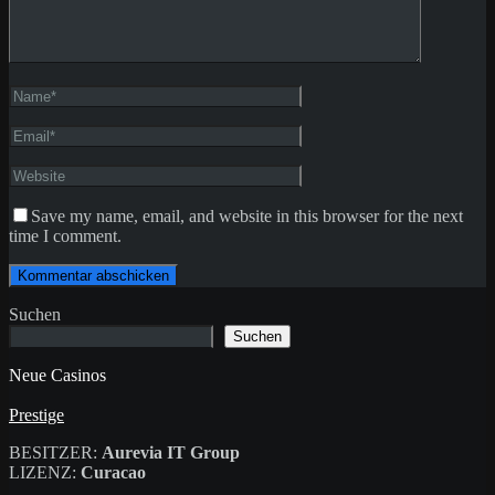
Save my name, email, and website in this browser for the next
time I comment.
Suchen
Suchen
Neue Casinos
Prestige
BESITZER:
Aurevia IT Group
LIZENZ:
Curacao