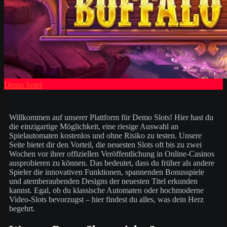
Demo Spiel
Willkommen auf unserer Plattform für Demo Slots! Hier hast du
die einzigartige Möglichkeit, eine riesige Auswahl an
Spielautomaten kostenlos und ohne Risiko zu testen. Unsere
Seite bietet dir den Vorteil, die neuesten Slots oft bis zu zwei
Wochen vor ihrer offiziellen Veröffentlichung in Online-Casinos
ausprobieren zu können. Das bedeutet, dass du früher als andere
Spieler die innovativen Funktionen, spannenden Bonusspiele
und atemberaubenden Designs der neuesten Titel erkunden
kannst. Egal, ob du klassische Automaten oder hochmoderne
Video-Slots bevorzugst – hier findest du alles, was dein Herz
begehrt.