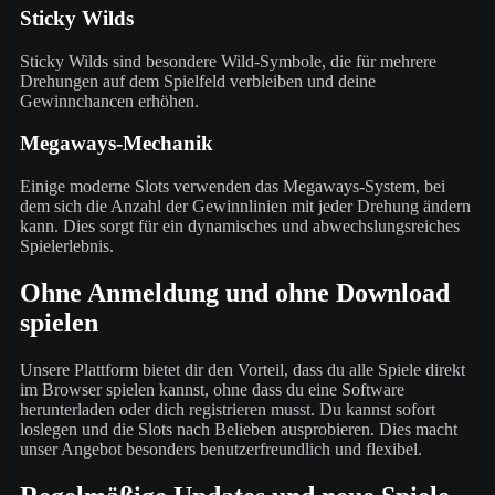
Sticky Wilds
Sticky Wilds sind besondere Wild-Symbole, die für mehrere
Drehungen auf dem Spielfeld verbleiben und deine
Gewinnchancen erhöhen.
Megaways-Mechanik
Einige moderne Slots verwenden das Megaways-System, bei
dem sich die Anzahl der Gewinnlinien mit jeder Drehung ändern
kann. Dies sorgt für ein dynamisches und abwechslungsreiches
Spielerlebnis.
Ohne Anmeldung und ohne Download
spielen
Unsere Plattform bietet dir den Vorteil, dass du alle Spiele direkt
im Browser spielen kannst, ohne dass du eine Software
herunterladen oder dich registrieren musst. Du kannst sofort
loslegen und die Slots nach Belieben ausprobieren. Dies macht
unser Angebot besonders benutzerfreundlich und flexibel.