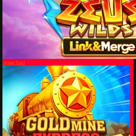
Demo Spiel