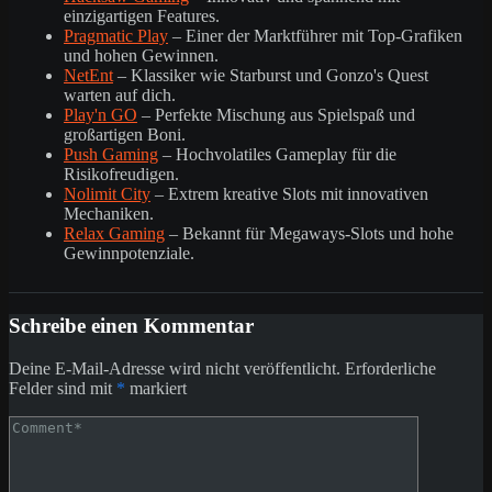
einzigartigen Features.
Pragmatic Play
– Einer der Marktführer mit Top-Grafiken
und hohen Gewinnen.
NetEnt
– Klassiker wie Starburst und Gonzo's Quest
warten auf dich.
Play'n GO
– Perfekte Mischung aus Spielspaß und
großartigen Boni.
Push Gaming
– Hochvolatiles Gameplay für die
Risikofreudigen.
Nolimit City
– Extrem kreative Slots mit innovativen
Mechaniken.
Relax Gaming
– Bekannt für Megaways-Slots und hohe
Gewinnpotenziale.
Schreibe einen Kommentar
Deine E-Mail-Adresse wird nicht veröffentlicht.
Erforderliche
Felder sind mit
*
markiert