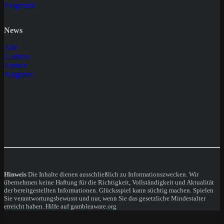
Pragmatic
News
Alle
Casinos
Partner
Ratgeber
Hinweis
Die Inhalte dienen ausschließlich zu Informationszwecken. Wir
übernehmen keine Haftung für die Richtigkeit, Vollständigkeit und Aktualität
der bereitgestellten Informationen. Glücksspiel kann süchtig machen. Spielen
Sie verantwortungsbewusst und nur, wenn Sie das gesetzliche Mindestalter
erreicht haben. Hilfe auf gambleaware.org