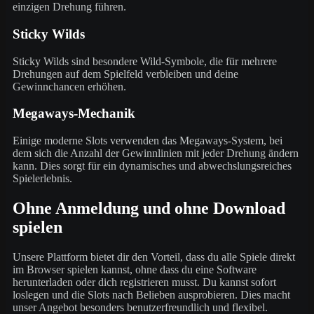
einzigen Drehung führen.
Sticky Wilds
Sticky Wilds sind besondere Wild-Symbole, die für mehrere
Drehungen auf dem Spielfeld verbleiben und deine
Gewinnchancen erhöhen.
Megaways-Mechanik
Einige moderne Slots verwenden das Megaways-System, bei
dem sich die Anzahl der Gewinnlinien mit jeder Drehung ändern
kann. Dies sorgt für ein dynamisches und abwechslungsreiches
Spielerlebnis.
Ohne Anmeldung und ohne Download
spielen
Unsere Plattform bietet dir den Vorteil, dass du alle Spiele direkt
im Browser spielen kannst, ohne dass du eine Software
herunterladen oder dich registrieren musst. Du kannst sofort
loslegen und die Slots nach Belieben ausprobieren. Dies macht
unser Angebot besonders benutzerfreundlich und flexibel.