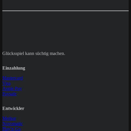
Glücksspiel kann süchtig machen.
Einzahlung
Mastercard
Visa
Apple Pay
Paysafe
Entwickler
Merkur
Novomatic
Play'n Go