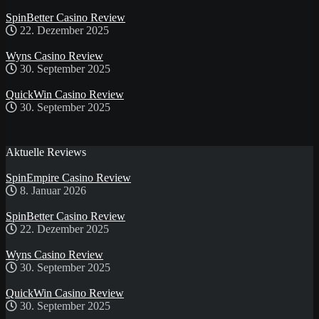
SpinBetter Casino Review
22. Dezember 2025
Wyns Casino Review
30. September 2025
QuickWin Casino Review
30. September 2025
Aktuelle Reviews
SpinEmpire Casino Review
8. Januar 2026
SpinBetter Casino Review
22. Dezember 2025
Wyns Casino Review
30. September 2025
QuickWin Casino Review
30. September 2025