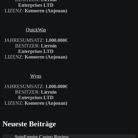
Enterprises LTD
LIZENZ:
Komoren (Anjouan)
QuickWin
JAHRESUMSATZ:
1.000.000€
BESITZER:
Liernin
Enterprises LTD
LIZENZ:
Komoren (Anjouan)
Wyns
JAHRESUMSATZ:
1.000.000€
BESITZER:
Liernin
Enterprises LTD
LIZENZ:
Komoren (Anjouan)
Neueste Beiträge
SpinEmpire Casino Review