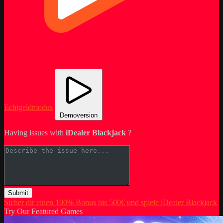
Echtgeldmodus
Demoversion
Having issues with
iDealer Blackjack
?
Submit
Sicher dir einen 100% Bonus bis 500€ und spiele iDealer Blackjack
Try Our Featured Games