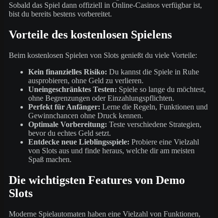
Sobald das Spiel dann offiziell in Online-Casinos verfügbar ist,
bist du bereits bestens vorbereitet.
Vorteile des kostenlosen Spielens
Beim kostenlosen Spielen von Slots genießt du viele Vorteile:
Kein finanzielles Risiko:
Du kannst die Spiele in Ruhe
ausprobieren, ohne Geld zu verlieren.
Uneingeschränktes Testen:
Spiele so lange du möchtest,
ohne Begrenzungen oder Einzahlungspflichten.
Perfekt für Anfänger:
Lerne die Regeln, Funktionen und
Gewinnchancen ohne Druck kennen.
Optimale Vorbereitung:
Teste verschiedene Strategien,
bevor du echtes Geld setzt.
Entdecke neue Lieblingsspiele:
Probiere eine Vielzahl
von Slots aus und finde heraus, welche dir am meisten
Spaß machen.
Die wichtigsten Features von Demo
Slots
Moderne Spielautomaten haben eine Vielzahl von Funktionen,