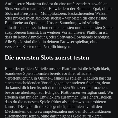
Auf unserer Plattform findest du eine umfassende Auswahl an
Slots von allen namhaften Entwicklern der Branche. Egal, ob du
Slots mit Freispielen, Multiplikatoren, kaskadierenden Walzen
oder progressiven Jackpots suchst – wir bieten dir eine riesige
Bandbreite an Optionen. Unsere Sammlung wird ständig
aktualisiert, sodass du immer die neuesten und beliebtesten Spiele
ausprobieren kannst. Ein weiterer Vorteil unserer Plattform ist,
dass du keine Anmeldung oder Software-Downloads benötigst.
Alle Spiele sind direkt in deinem Browser spielbar, ohne
versteckte Kosten oder Verpflichtungen.
Die neuesten Slots zuerst testen
Einer der größten Vorteile unserer Plattform ist die Möglichkeit,
brandneue Spielautomaten bereits vor ihrer offiziellen
Veröffentlichung in Online-Casinos zu spielen. Dadurch hast du
einen entscheidenden Vorteil gegenüber anderen Spielern, denn
du kannst dich bereits mit den neuesten Slots vertraut machen,
bevor sie überhaupt auf Echtgeld-Plattformen verfügbar sind. Wir
arbeiten eng mit den Entwicklern zusammen, um sicherzustellen,
dass du die neuesten Spiele früher als anderswo ausprobieren
kannst. Dies gibt dir die Gelegenheit, dich intensiv mit den
Mechaniken, den Gewinnpotenzialen und den Bonusfunktionen
auseinanderzusetzen, ohne dafür eigenes Geld zu riskieren.