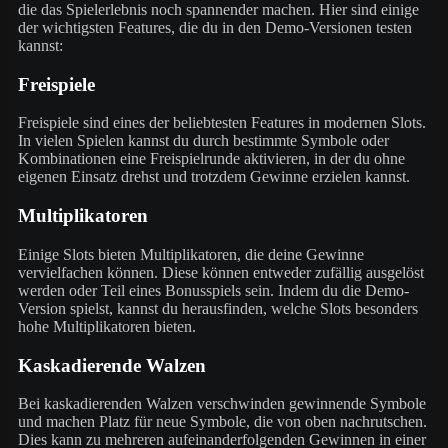
die das Spielerlebnis noch spannender machen. Hier sind einige
der wichtigsten Features, die du in den Demo-Versionen testen
kannst:
Freispiele
Freispiele sind eines der beliebtesten Features in modernen Slots.
In vielen Spielen kannst du durch bestimmte Symbole oder
Kombinationen eine Freispielrunde aktivieren, in der du ohne
eigenen Einsatz drehst und trotzdem Gewinne erzielen kannst.
Multiplikatoren
Einige Slots bieten Multiplikatoren, die deine Gewinne
vervielfachen können. Diese können entweder zufällig ausgelöst
werden oder Teil eines Bonusspiels sein. Indem du die Demo-
Version spielst, kannst du herausfinden, welche Slots besonders
hohe Multiplikatoren bieten.
Kaskadierende Walzen
Bei kaskadierenden Walzen verschwinden gewinnende Symbole
und machen Platz für neue Symbole, die von oben nachrutschen.
Dies kann zu mehreren aufeinanderfolgenden Gewinnen in einer