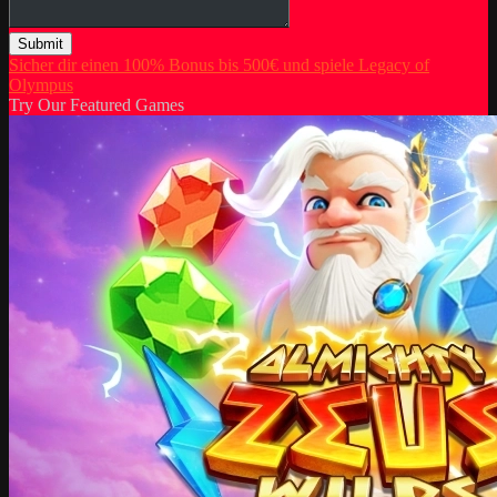
Submit
Sicher dir einen 100% Bonus bis 500€ und spiele Legacy of
Olympus
Try Our Featured Games