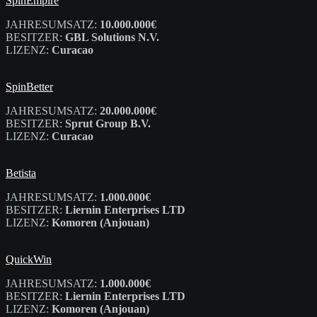
SpinEmpire
JAHRESUMSATZ:
10.000.000€
BESITZER:
GBL Solutions N.V.
LIZENZ:
Curacao
SpinBetter
JAHRESUMSATZ:
20.000.000€
BESITZER:
Sprut Group B.V.
LIZENZ:
Curacao
Betista
JAHRESUMSATZ:
1.000.000€
BESITZER:
Liernin Enterprises LTD
LIZENZ:
Komoren (Anjouan)
QuickWin
JAHRESUMSATZ:
1.000.000€
BESITZER:
Liernin Enterprises LTD
LIZENZ:
Komoren (Anjouan)