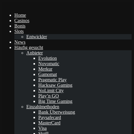
Home
Casinos
Bonis
Slots
Entwickler
News
Häufig gesucht
Anbieter
Evolution
Novomatic
Merkur
Gamomat
Pragmatic Play
Hacksaw Gaming
NoLimit City
Play’n GO
Big Time Gaming
Einzahlmethoden
Bank Überweisung
Paysafecard
MasterCard
Visa
Skrill