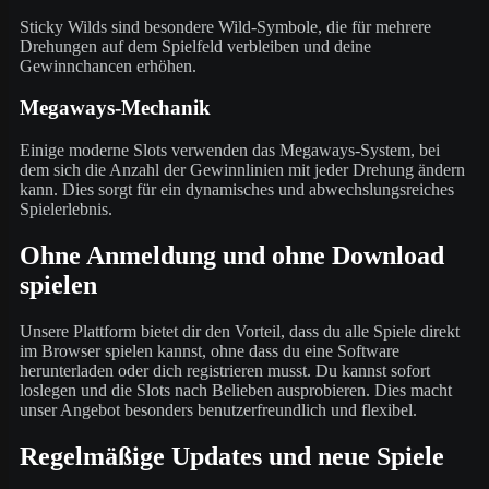
Sticky Wilds sind besondere Wild-Symbole, die für mehrere
Drehungen auf dem Spielfeld verbleiben und deine
Gewinnchancen erhöhen.
Megaways-Mechanik
Einige moderne Slots verwenden das Megaways-System, bei
dem sich die Anzahl der Gewinnlinien mit jeder Drehung ändern
kann. Dies sorgt für ein dynamisches und abwechslungsreiches
Spielerlebnis.
Ohne Anmeldung und ohne Download
spielen
Unsere Plattform bietet dir den Vorteil, dass du alle Spiele direkt
im Browser spielen kannst, ohne dass du eine Software
herunterladen oder dich registrieren musst. Du kannst sofort
loslegen und die Slots nach Belieben ausprobieren. Dies macht
unser Angebot besonders benutzerfreundlich und flexibel.
Regelmäßige Updates und neue Spiele