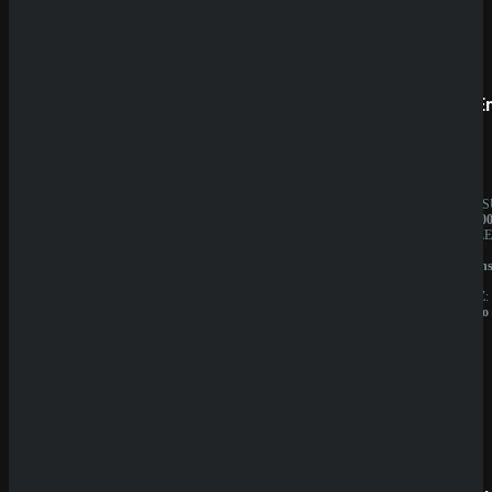
Prestige
SpinE
BESITZER:
JAHRES
Aurevia
10.000.0
IT
BESITZE
Group
GBL
LIZENZ:
Solution
Curacao
N.V.
LIZENZ:
Curacao