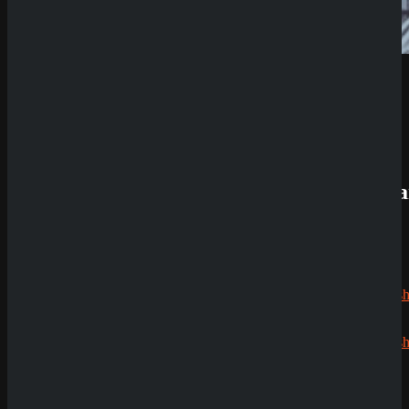
Review
QuickWin
Casino
Review
Betista
Casino
Review
Neueste
Kommenta
Alex
zu
Dazard
rami
zu
CryptoRus
Jens
zu
CryptoRush
200% bis
zu 2.500€
Silizi
zu