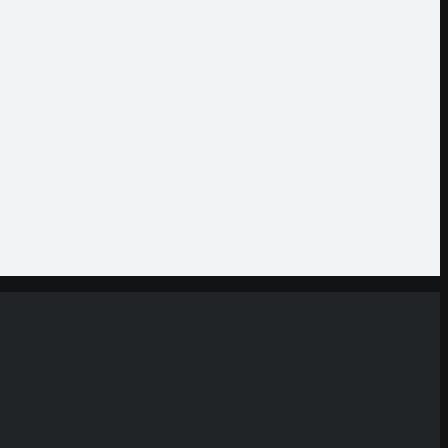
Suchen
Suchen
Neue Casinos
Prestige