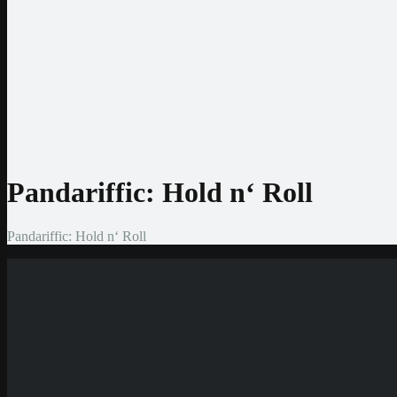
Aus
Pandariffic: Hold n‘ Roll
Pandariffic: Hold n‘ Roll