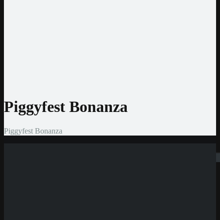
Jeton
CashtoCode
MiFinity
MuchBetter
Auszahlmethoden
Bank Überweisung
MasterCard
Visa
Skrill
Bitcoin
Piggyfest Bonanza
Piggyfest Bonanza
Suchen
Neue Casinos