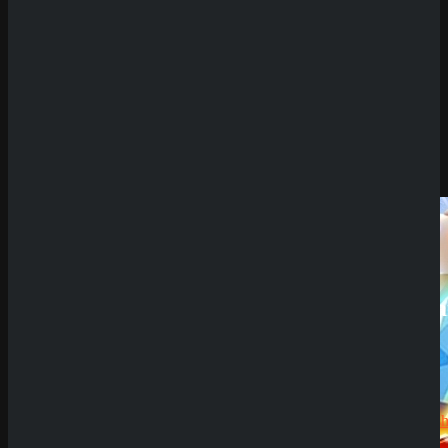
Having issues with
Piggyfest Bonanza
?
Review
SpinBetter
Casino
Review
Wyns
Casino
Review
Submit
QuickWin
Sicher dir einen 100% Bonus bis 500€ und spiele
Casino
Piggyfest Bonanza
Review
Try Our Featured Games
Betista
Casino
Review
Neueste
Kommenta
Alex
zu
Dazard
rami
zu
CryptoRus