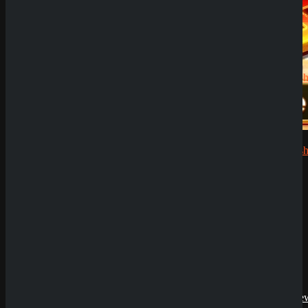
Jens
zu
CryptoRush
200% bis
zu 2.500€
Silizi
zu
CryptoRush
200% bis
zu 2.500€
Robert99
zu
Demo Spiel
CryptoRush
200% bis
zu 2.500€
News
SpinEmpire Casino
Review
8. Januar 2026
SpinBetter Casino
Review
22. Dezember
2025
Wyns Casino Revie