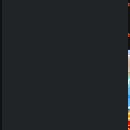
CryptoRush
200% bis
zu 2.500€
Robert99
zu
Submit
CryptoRush
Sicher dir einen 100% Bonus bis 500€ und spiele
200% bis
Royalty of Olympus Xmas
zu 2.500€
Try Our Featured Games
News
SpinEmpire Casino
Review
8. Januar 2026
SpinBetter Casino
Review
22. Dezember
2025
Wyns Casino Revie
30. September
2025
QuickWin Casino
Review