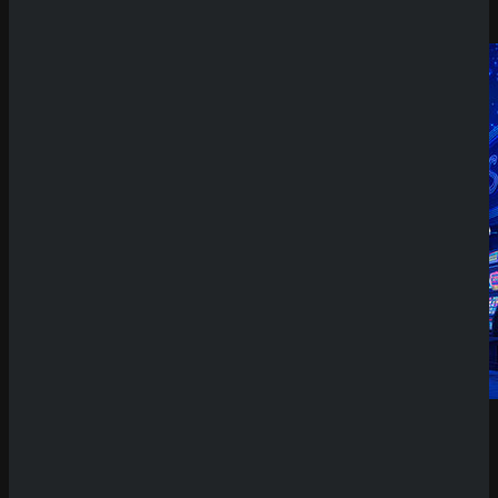
Demo Spiel
Demo Spiel
Willkommen auf unserer Plattform für Demo