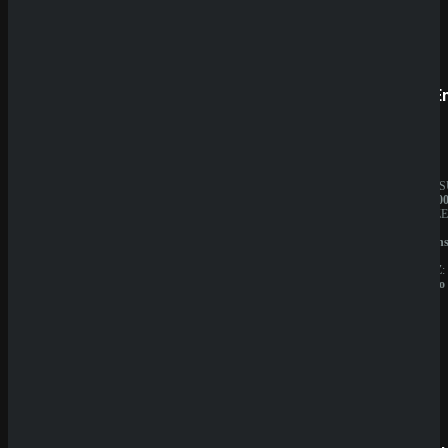
Prestige
SpinE
BESITZER:
JAHRES
Aurevia
10.000.0
IT
BESITZE
Group
GBL
LIZENZ:
Solution
Curacao
N.V.
LIZENZ:
Curacao