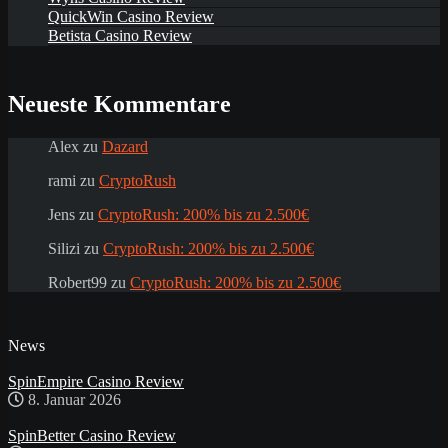
QuickWin Casino Review
Betista Casino Review
Neueste Kommentare
Alex
zu
Dazard
rami
zu
CryptoRush
Jens
zu
CryptoRush: 200% bis zu 2.500€
Silizi
zu
CryptoRush: 200% bis zu 2.500€
Robert99
zu
CryptoRush: 200% bis zu 2.500€
News
SpinEmpire Casino Review
8. Januar 2026
SpinBetter Casino Review