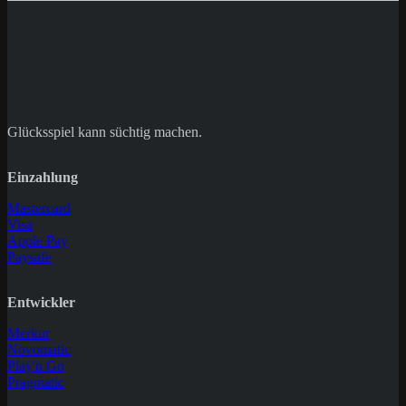
Glücksspiel kann süchtig machen.
Einzahlung
Mastercard
Visa
Apple Pay
Paysafe
Entwickler
Merkur
Novomatic
Play'n Go
Pragmatic