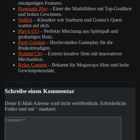
einzigartigen Features.
Pragmatic Play
– Einer der Marktführer mit Top-Grafiken
und hohen Gewinnen.
NetEnt
– Klassiker wie Starburst und Gonzo's Quest
warten auf dich.
Play'n GO
– Perfekte Mischung aus Spielspaß und
großartigen Boni.
Push Gaming
– Hochvolatiles Gameplay für die
Risikofreudigen.
Nolimit City
– Extrem kreative Slots mit innovativen
Mechaniken.
Relax Gaming
– Bekannt für Megaways-Slots und hohe
Gewinnpotenziale.
Schreibe einen Kommentar
Deine E-Mail-Adresse wird nicht veröffentlicht.
Erforderliche
Felder sind mit
*
markiert