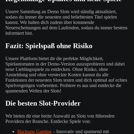
Unsere Sammlung an Demo Slots wird ständig aktualisiert,
sodass du immer die neuesten und beliebtesten Titel spielen
kannst. Wir halten dich zudem über kommende
Neuerscheinungen auf dem Laufenden, sodass du immer bestens
informiert bist.
Fazit: Spielspaß ohne Risiko
Unsere Plattform bietet dir die perfekte Möglichkeit,
Spielautomaten in der Demo-Version auszuprobieren und dabei
neue Lieblingsspiele zu entdecken. Ohne Risiko, ohne
Anmeldung und ohne versteckte Kosten kannst du alle
Funktionen der neuesten Slots testen und dich optimal auf echtes
Spielvergnügen vorbereiten. Probiere es aus und entdecke die
spannenden Welten der Slots!
Die besten Slot-Provider
Wir bieten dir eine breite Auswahl an Slots von führenden
Providern der Branche. Entdecke Spiele von:
Hacksaw Gaming
– Innovativ und spannend mit