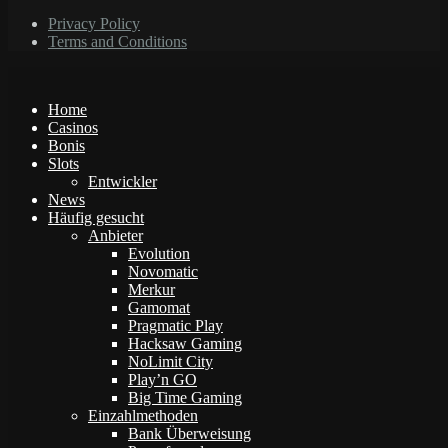
Privacy Policy
Terms and Conditions
Home
Casinos
Bonis
Slots
Entwickler
News
Häufig gesucht
Anbieter
Evolution
Novomatic
Merkur
Gamomat
Pragmatic Play
Hacksaw Gaming
NoLimit City
Play’n GO
Big Time Gaming
Einzahlmethoden
Bank Überweisung