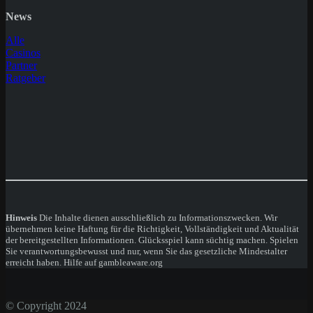
News
Alle
Casinos
Partner
Ratgeber
Hinweis
Die Inhalte dienen ausschließlich zu Informationszwecken. Wir
übernehmen keine Haftung für die Richtigkeit, Vollständigkeit und Aktualität
der bereitgestellten Informationen. Glücksspiel kann süchtig machen. Spielen
Sie verantwortungsbewusst und nur, wenn Sie das gesetzliche Mindestalter
erreicht haben. Hilfe auf gambleaware.org
© Copyright 2024