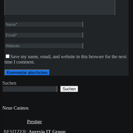
Save my name, email, and website in this browser for the next
time I comment.
Suchen
Suchen
Neue Casinos
Prestige
BESITZER:
Aurevia IT Group