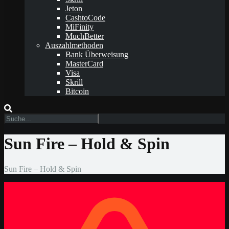
Jeton
CashtoCode
MiFinity
MuchBetter
Auszahlmethoden
Bank Überweisung
MasterCard
Visa
Skrill
Bitcoin
Sun Fire – Hold & Spin
Sun Fire – Hold & Spin