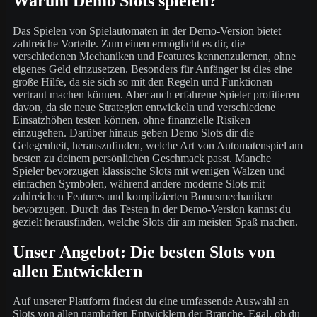
Warum Demo Slots spielen?
Das Spielen von Spielautomaten in der Demo-Version bietet
zahlreiche Vorteile. Zum einen ermöglicht es dir, die
verschiedenen Mechaniken und Features kennenzulernen, ohne
eigenes Geld einzusetzen. Besonders für Anfänger ist dies eine
große Hilfe, da sie sich so mit den Regeln und Funktionen
vertraut machen können. Aber auch erfahrene Spieler profitieren
davon, da sie neue Strategien entwickeln und verschiedene
Einsatzhöhen testen können, ohne finanzielle Risiken
einzugehen. Darüber hinaus geben Demo Slots dir die
Gelegenheit, herauszufinden, welche Art von Automatenspiel am
besten zu deinem persönlichen Geschmack passt. Manche
Spieler bevorzugen klassische Slots mit wenigen Walzen und
einfachen Symbolen, während andere moderne Slots mit
zahlreichen Features und komplizierten Bonusmechaniken
bevorzugen. Durch das Testen in der Demo-Version kannst du
gezielt herausfinden, welche Slots dir am meisten Spaß machen.
Unser Angebot: Die besten Slots von
allen Entwicklern
Auf unserer Plattform findest du eine umfassende Auswahl an
Slots von allen namhaften Entwicklern der Branche. Egal, ob du