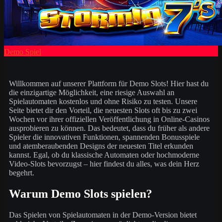
Demo Spiel
Willkommen auf unserer Plattform für Demo Slots! Hier hast du
die einzigartige Möglichkeit, eine riesige Auswahl an
Spielautomaten kostenlos und ohne Risiko zu testen. Unsere
Seite bietet dir den Vorteil, die neuesten Slots oft bis zu zwei
Wochen vor ihrer offiziellen Veröffentlichung in Online-Casinos
ausprobieren zu können. Das bedeutet, dass du früher als andere
Spieler die innovativen Funktionen, spannenden Bonusspiele
und atemberaubenden Designs der neuesten Titel erkunden
kannst. Egal, ob du klassische Automaten oder hochmoderne
Video-Slots bevorzugst – hier findest du alles, was dein Herz
begehrt.
Warum Demo Slots spielen?
Das Spielen von Spielautomaten in der Demo-Version bietet