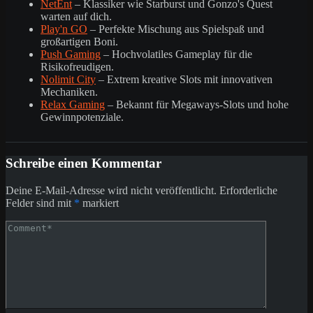
NetEnt
– Klassiker wie Starburst und Gonzo's Quest
warten auf dich.
Play'n GO
– Perfekte Mischung aus Spielspaß und
großartigen Boni.
Push Gaming
– Hochvolatiles Gameplay für die
Risikofreudigen.
Nolimit City
– Extrem kreative Slots mit innovativen
Mechaniken.
Relax Gaming
– Bekannt für Megaways-Slots und hohe
Gewinnpotenziale.
Schreibe einen Kommentar
Deine E-Mail-Adresse wird nicht veröffentlicht.
Erforderliche
Felder sind mit
*
markiert