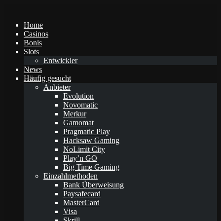
Home
Casinos
Bonis
Slots
Entwickler
News
Häufig gesucht
Anbieter
Evolution
Novomatic
Merkur
Gamomat
Pragmatic Play
Hacksaw Gaming
NoLimit City
Play’n GO
Big Time Gaming
Einzahlmethoden
Bank Überweisung
Paysafecard
MasterCard
Visa
Skrill