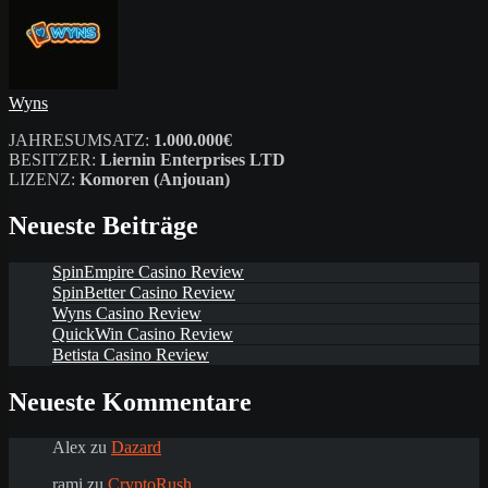
Wyns
JAHRESUMSATZ:
1.000.000€
BESITZER:
Liernin Enterprises LTD
LIZENZ:
Komoren (Anjouan)
Neueste Beiträge
SpinEmpire Casino Review
SpinBetter Casino Review
Wyns Casino Review
QuickWin Casino Review
Betista Casino Review
Neueste Kommentare
Alex
zu
Dazard
rami
zu
CryptoRush