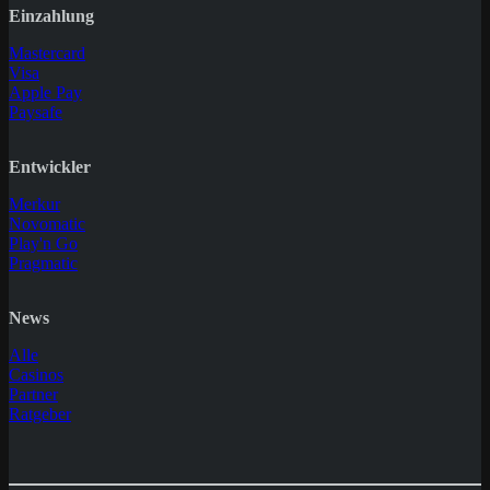
Einzahlung
Mastercard
Visa
Apple Pay
Paysafe
Entwickler
Merkur
Novomatic
Play'n Go
Pragmatic
News
Alle
Casinos
Partner
Ratgeber