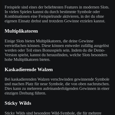
Freispiele sind eines der beliebtesten Features in modernen Slots.
In vielen Spielen kannst du durch bestimmte Symbole oder
Kombinationen eine Freispielrunde aktivieren, in der du ohne
eigenen Einsatz drehst und trotzdem Gewinne erzielen kannst.
Multiplikatoren
Einige Slots bieten Multiplikatoren, die deine Gewinne
vervielfachen können. Diese können entweder zufällig ausgelöst
werden oder Teil eines Bonusspiels sein. Indem du die Demo-
Version spielst, kannst du herausfinden, welche Slots besonders
hohe Multiplikatoren bieten.
Kaskadierende Walzen
Bei kaskadierenden Walzen verschwinden gewinnende Symbole
und machen Platz für neue Symbole, die von oben nachrutschen.
Dies kann zu mehreren aufeinanderfolgenden Gewinnen in einer
einzigen Drehung führen.
Sticky Wilds
Sticky Wilds sind besondere Wild-Symbole, die für mehrere