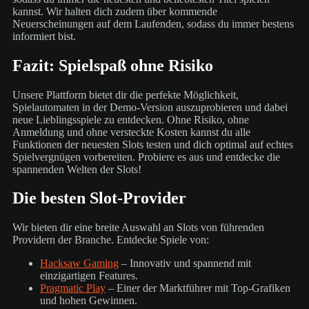
kannst. Wir halten dich zudem über kommende
Neuerscheinungen auf dem Laufenden, sodass du immer bestens
informiert bist.
Fazit: Spielspaß ohne Risiko
Unsere Plattform bietet dir die perfekte Möglichkeit,
Spielautomaten in der Demo-Version auszuprobieren und dabei
neue Lieblingsspiele zu entdecken. Ohne Risiko, ohne
Anmeldung und ohne versteckte Kosten kannst du alle
Funktionen der neuesten Slots testen und dich optimal auf echtes
Spielvergnügen vorbereiten. Probiere es aus und entdecke die
spannenden Welten der Slots!
Die besten Slot-Provider
Wir bieten dir eine breite Auswahl an Slots von führenden
Providern der Branche. Entdecke Spiele von:
Hacksaw Gaming
– Innovativ und spannend mit
einzigartigen Features.
Pragmatic Play
– Einer der Marktführer mit Top-Grafiken
und hohen Gewinnen.