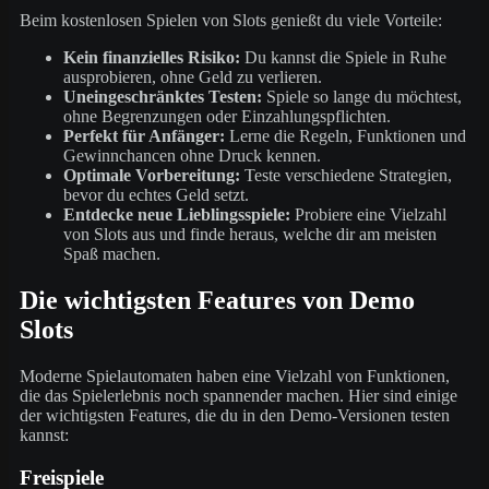
Beim kostenlosen Spielen von Slots genießt du viele Vorteile:
Kein finanzielles Risiko:
Du kannst die Spiele in Ruhe
ausprobieren, ohne Geld zu verlieren.
Uneingeschränktes Testen:
Spiele so lange du möchtest,
ohne Begrenzungen oder Einzahlungspflichten.
Perfekt für Anfänger:
Lerne die Regeln, Funktionen und
Gewinnchancen ohne Druck kennen.
Optimale Vorbereitung:
Teste verschiedene Strategien,
bevor du echtes Geld setzt.
Entdecke neue Lieblingsspiele:
Probiere eine Vielzahl
von Slots aus und finde heraus, welche dir am meisten
Spaß machen.
Die wichtigsten Features von Demo
Slots
Moderne Spielautomaten haben eine Vielzahl von Funktionen,
die das Spielerlebnis noch spannender machen. Hier sind einige
der wichtigsten Features, die du in den Demo-Versionen testen
kannst:
Freispiele