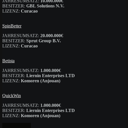
JAHRESUMSATZ:
10.000.000€
BESITZER:
GBL Solutions N.V.
LIZENZ:
Curacao
SpinBetter
JAHRESUMSATZ:
20.000.000€
BESITZER:
Sprut Group B.V.
LIZENZ:
Curacao
Betista
JAHRESUMSATZ:
1.000.000€
BESITZER:
Liernin Enterprises LTD
LIZENZ:
Komoren (Anjouan)
QuickWin
JAHRESUMSATZ:
1.000.000€
BESITZER:
Liernin Enterprises LTD
LIZENZ:
Komoren (Anjouan)