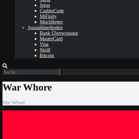
Jeton
CashtoCode
MiFinity
MuchBetter
Auszahlmethoden
Bank Überweisung
MasterCard
Visa
Skrill
Bitcoin
War Whore
War Whore