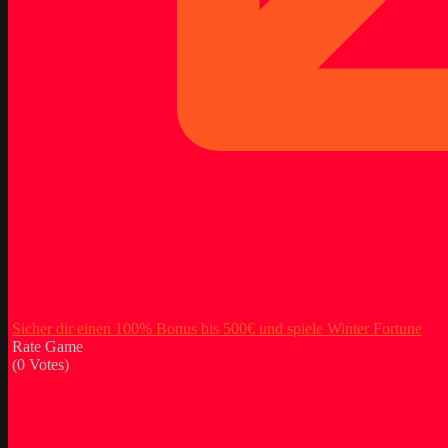
Sicher dir einen 100% Bonus bis 500€ und spiele Winter Fortune
Rate Game
(
0
Votes)